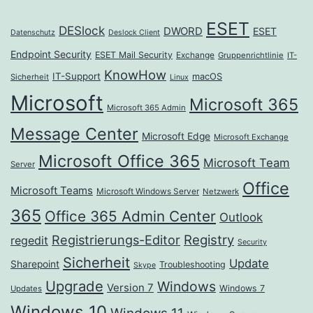
ESET
DESlock
DWORD
ESET
Datenschutz
Deslock Client
Endpoint Security
ESET Mail Security
Exchange
Gruppenrichtlinie
IT-
KnowHow
IT-Support
macOS
Sicherheit
Linux
Microsoft
Microsoft 365
Microsoft 365 Admin
Message Center
Microsoft Edge
Microsoft Exchange
Microsoft Office 365
Microsoft Team
Server
Office
Microsoft Teams
Microsoft Windows Server
Netzwerk
365
Office 365 Admin Center
Outlook
Registrierungs-Editor
Registry
regedit
Security
Sicherheit
Update
Sharepoint
Troubleshooting
Skype
Upgrade
Windows
Version 7
Windows 7
Updates
Windows 10