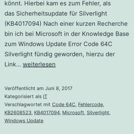
könnt. Hierbei kam es zum Fehler, als
das Sicherheitsupdate für Silverlight
(KB4017094) Nach einer kurzen Recherche
bin ich bei Microsoft in der Knowledge Base
zum Windows Update Error Code 64C
Silverlight fündig geworden, hierzu der
Windows
Link…
weiterlesen
Update
Error
Veröffentlicht am
Juni 8, 2017
Code
Kategorisiert als
IT
64C
Verschlagwortet mit
Code 64C
,
Fehlercode
,
KB2608523
,
KB4017094
,
Microsoft
,
Silverlight
,
Silverlight
Windows Update