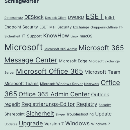
Schlagwörter
ESET
DESlock
DWORD
ESET
Datenschutz
Deslock Client
Endpoint Security
ESET Mail Security
Exchange
Gruppenrichtlinie
IT-
KnowHow
IT-Support
macOS
Sicherheit
Linux
Microsoft
Microsoft 365
Microsoft 365 Admin
Message Center
Microsoft Edge
Microsoft Exchange
Microsoft Office 365
Microsoft Team
Server
Office
Microsoft Teams
Microsoft Windows Server
Netzwerk
365
Office 365 Admin Center
Outlook
Registrierungs-Editor
Registry
regedit
Security
Sicherheit
Update
Sharepoint
Troubleshooting
Skype
Upgrade
Windows
Version 7
Windows 7
Updates