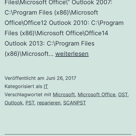
Files\Microsoft Office\” Outlook 2007:
C:\Program Files (x86)\Microsoft
Office\Office12 Outlook 2010: C:\Program
Files (x86)\Microsoft Office\Office14
Outlook 2013: C:\Program Files
Outlook-
(x86)\Microsoft…
weiterlesen
Datendateien
PST
Veröffentlicht am
Juni 26, 2017
und
Kategorisiert als
IT
OST
Verschlagwortet mit
Microsoft
,
Microsoft Office
,
OST
,
Outlook
,
PST
,
reparieren
,
SCANPST
reparieren