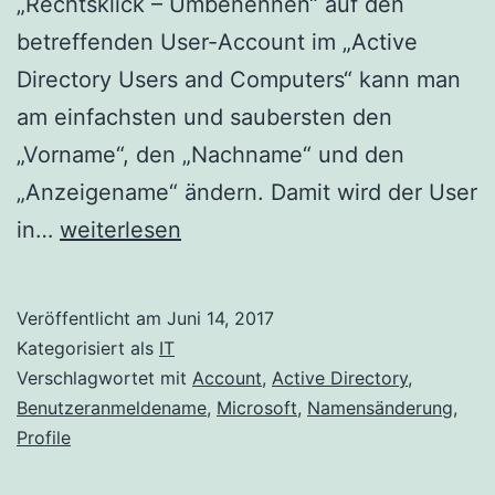
„Rechtsklick – Umbenennen“ auf den
betreffenden User-Account im „Active
Directory Users and Computers“ kann man
am einfachsten und saubersten den
„Vorname“, den „Nachname“ und den
„Anzeigename“ ändern. Damit wird der User
Active
in…
weiterlesen
Directory
Accounts
Veröffentlicht am
Juni 14, 2017
wegen
Kategorisiert als
IT
Namensänderung
Verschlagwortet mit
Account
,
Active Directory
,
Benutzeranmeldename
,
Microsoft
,
Namensänderung
,
umbenennen
Profile