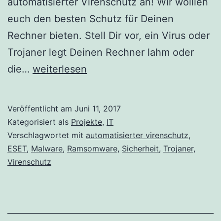
automatisierter Virenschutz an! Wir wolllen
euch den besten Schutz für Deinen
Rechner bieten. Stell Dir vor, ein Virus oder
Trojaner legt Deinen Rechner lahm oder
automatisierter
die…
weiterlesen
Virenschutz
Veröffentlicht am
Juni 11, 2017
Kategorisiert als
Projekte
,
IT
Verschlagwortet mit
automatisierter virenschutz
,
ESET
,
Malware
,
Ramsomware
,
Sicherheit
,
Trojaner
,
Virenschutz