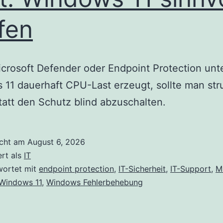
fen
rosoft Defender oder Endpoint Protection unt
11 dauerhaft CPU-Last erzeugt, sollte man stru
tatt den Schutz blind abzuschalten.
icht am
August 6, 2026
ert als
IT
wortet mit
endpoint protection
,
IT-Sicherheit
,
IT-Support
,
M
Windows 11
,
Windows Fehlerbehebung