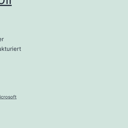
er
kturiert
icrosoft