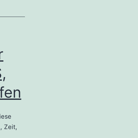
r
,
fen
iese
 Zeit,