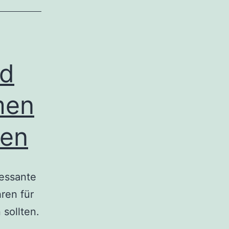
ld
men
ten
ressante
ren für
sollten.