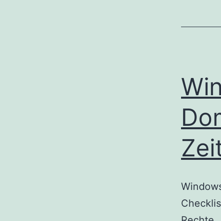
Win
Dom
Zei
Windows 
Checklis
Rechte,