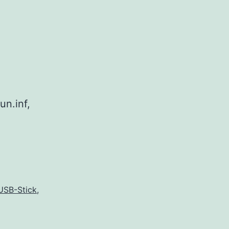
e
un.inf,
USB-Stick
,