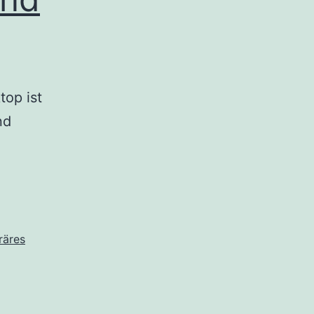
top ist
nd
äres