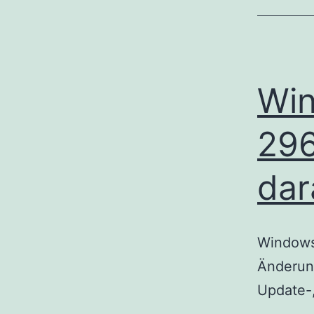
Win
29
dar
Windows 
Änderun
Update-,