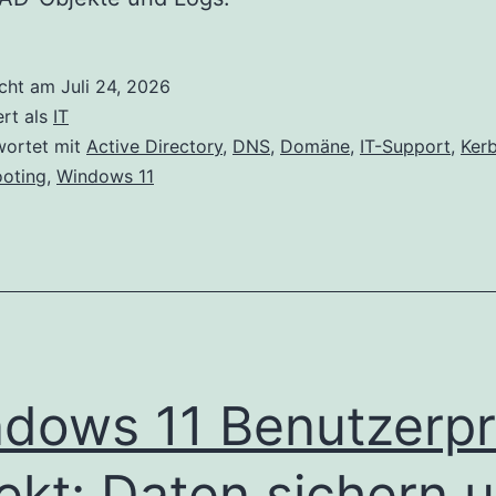
icht am
Juli 24, 2026
ert als
IT
wortet mit
Active Directory
,
DNS
,
Domäne
,
IT-Support
,
Ker
ooting
,
Windows 11
dows 11 Benutzerpro
ekt: Daten sichern 