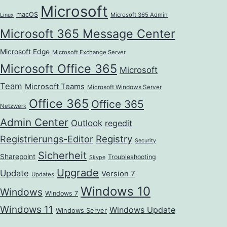
Microsoft
macOS
Microsoft 365 Admin
Linux
Microsoft 365 Message Center
Microsoft Edge
Microsoft Exchange Server
Microsoft Office 365
Microsoft
Team
Microsoft Teams
Microsoft Windows Server
Office 365
Office 365
Netzwerk
Admin Center
Outlook
regedit
Registrierungs-Editor
Registry
Security
Sicherheit
Sharepoint
Troubleshooting
Skype
Upgrade
Update
Version 7
Updates
Windows 10
Windows
Windows 7
Windows 11
Windows Update
Windows Server