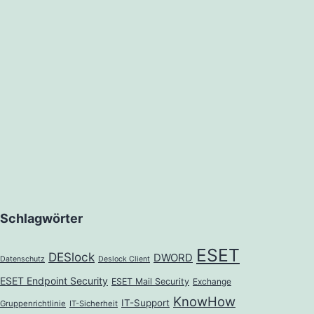
Schlagwörter
ESET
DESlock
DWORD
Datenschutz
Deslock Client
ESET Endpoint Security
ESET Mail Security
Exchange
KnowHow
IT-Support
Gruppenrichtlinie
IT-Sicherheit