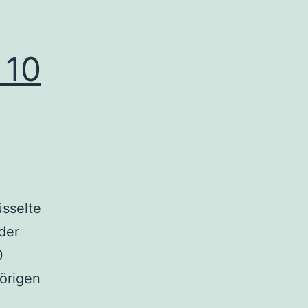
 10
üsselte
der
0
örigen