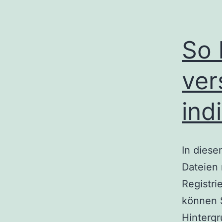
So 
ver
ind
In diese
Dateien 
Registri
können 
Hintergr