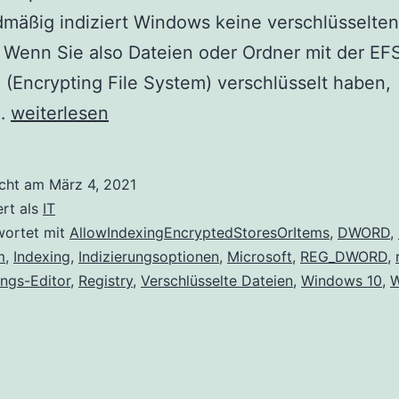
mäßig indiziert Windows keine verschlüsselten
 Wenn Sie also Dateien oder Ordner mit der EF
 (Encrypting File System) verschlüsselt haben,
So
…
weiterlesen
lassen
Sie
icht am
März 4, 2021
Windows
ert als
IT
10
wortet mit
AllowIndexingEncryptedStoresOrItems
,
DWORD
,
m
,
Indexing
,
Indizierungsoptionen
,
Microsoft
,
REG_DWORD
,
verschlüsselte
ungs-Editor
,
Registry
,
Verschlüsselte Dateien
,
Windows 10
,
W
Dateien
indizieren