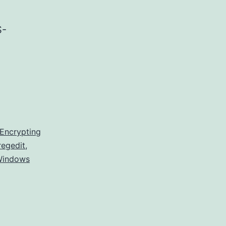
S-
Encrypting
regedit
,
indows