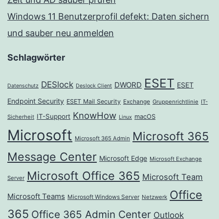
Windows 11 Benutzerprofil defekt: Daten sichern
und sauber neu anmelden
Schlagwörter
ESET
DESlock
DWORD
ESET
Datenschutz
Deslock Client
Endpoint Security
ESET Mail Security
Exchange
Gruppenrichtlinie
IT-
KnowHow
IT-Support
macOS
Sicherheit
Linux
Microsoft
Microsoft 365
Microsoft 365 Admin
Message Center
Microsoft Edge
Microsoft Exchange
Microsoft Office 365
Microsoft Team
Server
Office
Microsoft Teams
Microsoft Windows Server
Netzwerk
365
Office 365 Admin Center
Outlook