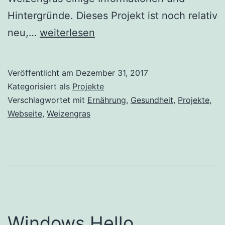
Hintergründe. Dieses Projekt ist noch relativ
Weizengrassaft
neu,…
weiterlesen
Bar
Veröffentlicht am
Dezember 31, 2017
Kategorisiert als
Projekte
Verschlagwortet mit
Ernährung
,
Gesundheit
,
Projekte
,
Webseite
,
Weizengras
Windows Hello