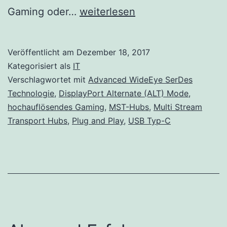
Mehrere
Gaming oder…
weiterlesen
Displays
mit
Veröffentlicht am
Dezember 18, 2017
Multi
Kategorisiert als
IT
Stream
Verschlagwortet mit
Advanced WideEye SerDes
Technologie
,
DisplayPort Alternate (ALT) Mode
,
Transport
hochauflösendes Gaming
,
MST-Hubs
,
Multi Stream
Hubs
Transport Hubs
,
Plug and Play
,
USB Typ-C
(MST-
Hubs)
ansteuern