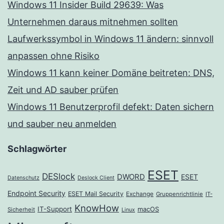
Windows 11 Insider Build 29639: Was
Unternehmen daraus mitnehmen sollten
Laufwerkssymbol in Windows 11 ändern: sinnvoll
anpassen ohne Risiko
Windows 11 kann keiner Domäne beitreten: DNS,
Zeit und AD sauber prüfen
Windows 11 Benutzerprofil defekt: Daten sichern
und sauber neu anmelden
Schlagwörter
ESET
DESlock
DWORD
ESET
Datenschutz
Deslock Client
Endpoint Security
ESET Mail Security
Exchange
Gruppenrichtlinie
IT-
KnowHow
IT-Support
macOS
Sicherheit
Linux