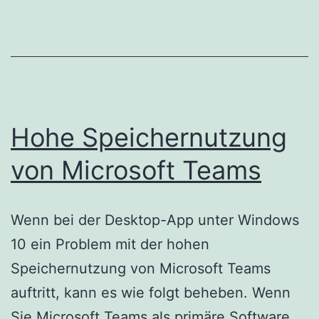
SharePoint
Online
vor
MC229138
Hohe Speichernutzung
von Microsoft Teams
Wenn bei der Desktop-App unter Windows
10 ein Problem mit der hohen
Speichernutzung von Microsoft Teams
auftritt, kann es wie folgt beheben. Wenn
Sie Microsoft Teams als primäre Software