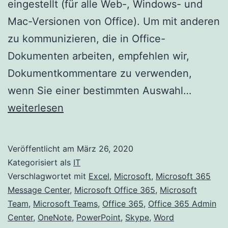
eingestellt (für alle Web-, Windows- und
Mac-Versionen von Office). Um mit anderen
zu kommunizieren, die in Office-
Dokumenten arbeiten, empfehlen wir,
Dokumentkommentare zu verwenden,
Der
wenn Sie einer bestimmten Auswahl…
Chat-
weiterlesen
Zugriff
des
Veröffentlicht am
März 26, 2020
Mither
Kategorisiert als
IT
direkt
Verschlagwortet mit
Excel
,
Microsoft
,
Microsoft 365
Message Center
,
Microsoft Office 365
,
Microsoft
aus
Team
,
Microsoft Teams
,
Office 365
,
Office 365 Admin
Office
Center
,
OneNote
,
PowerPoint
,
Skype
,
Word