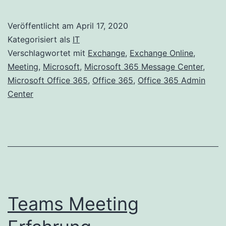
und
Exchange
Veröffentlicht am
April 17, 2020
Online
Kategorisiert als
IT
–
Verschlagwortet mit
Exchange
,
Exchange Online
,
Meeting
,
Microsoft
,
Microsoft 365 Message Center
,
Update
Microsoft Office 365
,
Office 365
,
Office 365 Admin
April
Center
2020
Teams Meeting