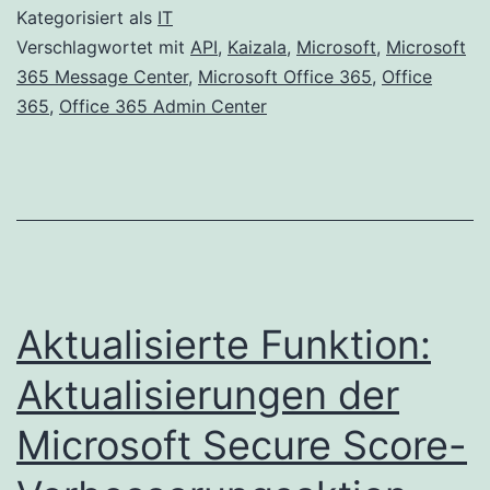
Endpunkt-
Kategorisiert als
IT
URL
Verschlagwortet mit
API
,
Kaizala
,
Microsoft
,
Microsoft
365 Message Center
,
Microsoft Office 365
,
Office
für
365
,
Office 365 Admin Center
die
Kaizala-
API
Aktualisierte Funktion:
Aktualisierungen der
Microsoft Secure Score-