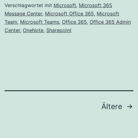
Mi
Verschlagwortet mit
Microsoft
,
Microsoft 365
Message Center
,
Microsoft Office 365
,
Microsoft
36
Team
,
Microsoft Teams
,
Office 365
,
Office 365 Admin
Center
,
OneNote
,
Sharepoint
Seitennummerierung
Ältere
der
Beiträge