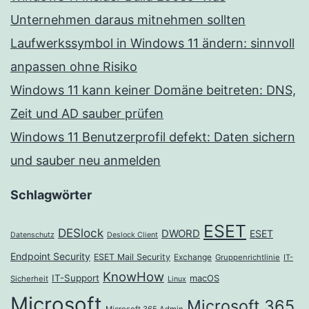
Unternehmen daraus mitnehmen sollten
Laufwerkssymbol in Windows 11 ändern: sinnvoll
anpassen ohne Risiko
Windows 11 kann keiner Domäne beitreten: DNS,
Zeit und AD sauber prüfen
Windows 11 Benutzerprofil defekt: Daten sichern
und sauber neu anmelden
Schlagwörter
ESET
DESlock
DWORD
ESET
Datenschutz
Deslock Client
Endpoint Security
ESET Mail Security
Exchange
Gruppenrichtlinie
IT-
KnowHow
IT-Support
macOS
Sicherheit
Linux
Microsoft
Microsoft 365