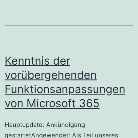
Word-,
Excel-
und
PowerP
Dokume
wird
Kenntnis der
eingeste
vorübergehenden
Funktionsanpassungen
von Microsoft 365
Hauptupdate: Ankündigung
gestartetAngewendet: Als Teil unseres