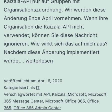
Kaizala-API nur auf Gruppen mit
Organisationszuordnung. Wir werden diese
Änderung Ende April vornehmen. Wenn Ihre
Organisation die Kaizala-API nicht
verwendet, können Sie diese Nachricht
ignorieren. Wie wirkt sich das auf mich aus?
Nachdem diese Änderung implementiert
Beschränkung
wurde,…
weiterlesen
der
Verwendung
Veröffentlicht am
April 6, 2020
der
Kategorisiert als
IT
Kaizala-
Verschlagwortet mit
API
,
Kaizala
,
Microsoft
,
Microsoft
365 Message Center
,
Microsoft Office 365
,
Office
API
365
,
Office 365 Admin Center
auf