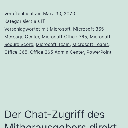
Aktualisierungen
Veröffentlicht am
März 30, 2020
der
Kategorisiert als
IT
Microsoft
Verschlagwortet mit
Microsoft
,
Microsoft 365
Message Center
,
Microsoft Office 365
,
Microsoft
Secure
Secure Score
,
Microsoft Team
,
Microsoft Teams
,
Score-
Office 365
,
Office 365 Admin Center
,
PowerPoint
Verbesserungsaktion
Der Chat-Zugriff des
Mitherausgebers direkt