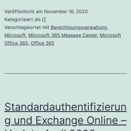
“Recor
Veröffentlicht am
November 16, 2020
Manag
Kategorisiert als
IT
in
Verschlagwortet mit
Berechtigungsverwaltung
,
Microsoft
,
Microsoft 365 Message Center
,
Microsoft
“Sicher
Office 365
,
Office 365
MC226
Standardauthentifizierun
g und Exchange Online –