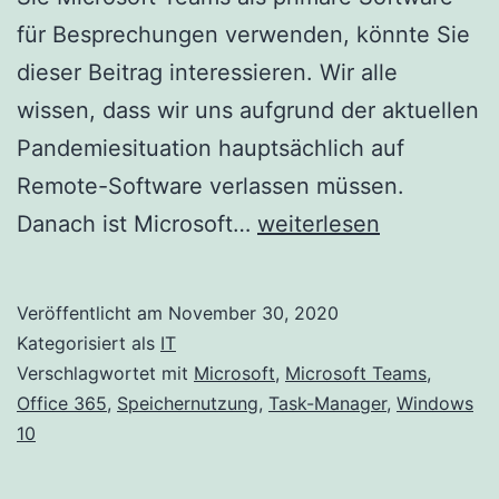
für Besprechungen verwenden, könnte Sie
dieser Beitrag interessieren. Wir alle
wissen, dass wir uns aufgrund der aktuellen
Pandemiesituation hauptsächlich auf
Remote-Software verlassen müssen.
Hohe
Danach ist Microsoft…
weiterlesen
Speichernutzung
von
Veröffentlicht am
November 30, 2020
Microsoft
Kategorisiert als
IT
Teams
Verschlagwortet mit
Microsoft
,
Microsoft Teams
,
Office 365
,
Speichernutzung
,
Task-Manager
,
Windows
10