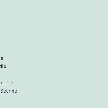
es
die
n. Der
n Scanner
ix:
Canon