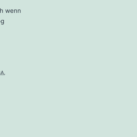
ch wenn
og
6A
,