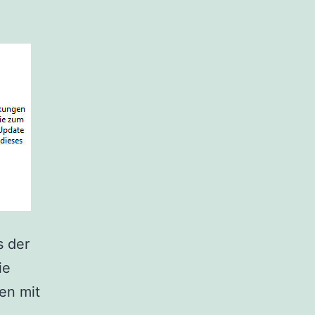
s der
ie
len mit