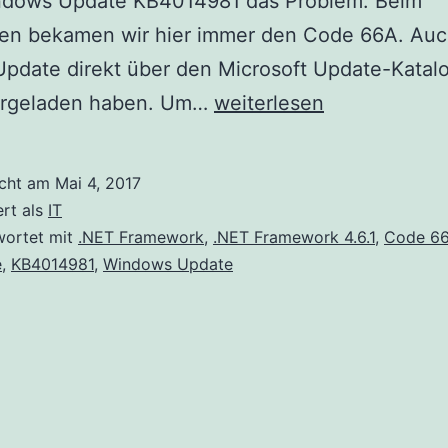
dows Update KB4014981 das Problem. Beim
ieren bekamen wir hier immer den Code 66A. Au
Update direkt über den Microsoft Update-Katal
.NET
ergeladen haben. Um…
weiterlesen
Framework
Update
icht am
Mai 4, 2017
Code
ert als
IT
66A
wortet mit
.NET Framework
,
.NET Framework 4.6.1
,
Code 6
e
,
KB4014981
,
Windows Update