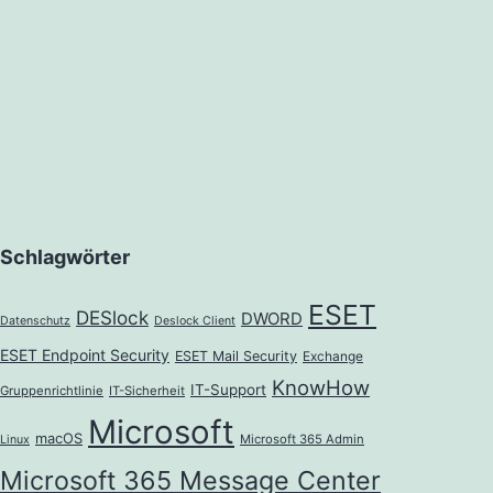
Schlagwörter
ESET
DESlock
DWORD
Datenschutz
Deslock Client
ESET Endpoint Security
ESET Mail Security
Exchange
KnowHow
IT-Support
Gruppenrichtlinie
IT-Sicherheit
Microsoft
macOS
Microsoft 365 Admin
Linux
Microsoft 365 Message Center