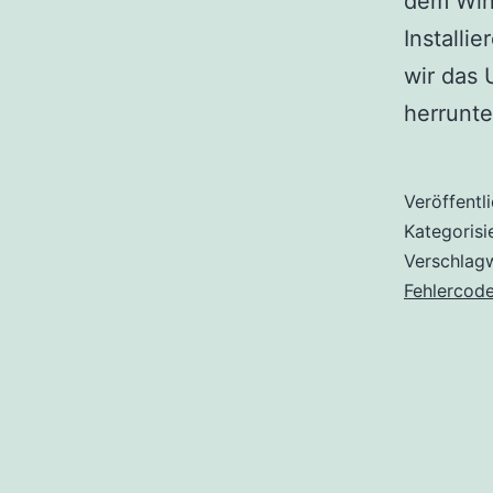
dem Win
Install
wir das 
herrunt
Veröffentl
Kategorisi
Verschlag
Fehlercod