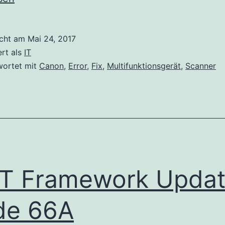
S
E
icht am
Mai 24, 2017
ert als
IT
2
wortet mit
Canon
,
Error
,
Fix
,
Multifunktionsgerät
,
Scanner
T Framework Upda
de 66A