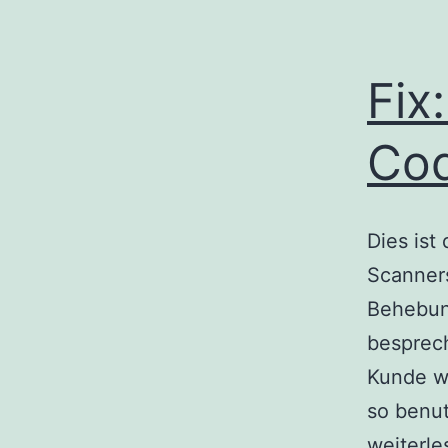
Fix
Cod
Dies ist
Scanners
Behebung
besprech
Kunde wo
so benu
weiterle