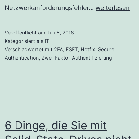
ESET
Netzwerkanforderungsfehler…
weiterlesen
Secure
Authentication
Veröffentlicht am
Juli 5, 2018
Hotfix
Kategorisiert als
IT
Version
Verschlagwortet mit
2FA
,
ESET
,
Hotfix
,
Secure
Authentication
,
Zwei-Faktor-Authentifizierung
2.7.31.0
wurde
veröffentlicht
6 Dinge, die Sie mit