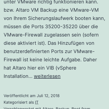
unter VMware richtig funktionieren kann.
bzw. Altaro VM Backup eine VMware-VM
von Ihrem Sicherungslaufwerk booten kann,
müssen die Ports 35200-35220 über die
VMware-Firewall zugelassen sein (sofern
diese aktiviert ist). Das Hinzufügen von
benutzerdefinierten Ports zur VMware-
Firewall ist keine leichte Aufgabe. Daher
hat Altaro hier ein VIB (vSphere
Altaro
Installation…
weiterlesen
Boot
from
Veröffentlicht am
Juli 12, 2018
Backup
Kategorisiert als
IT
unter
Verschlagwortet mit
Altaro
,
Backup
,
Boot from