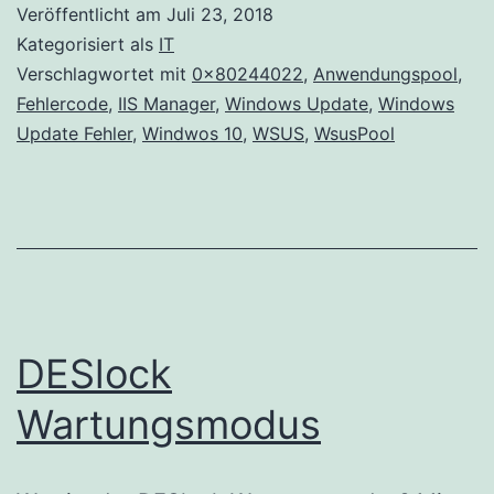
Veröffentlicht am
Juli 23, 2018
behebe
Kategorisiert als
IT
Verschlagwortet mit
0x80244022
,
Anwendungspool
,
Fehlercode
,
IIS Manager
,
Windows Update
,
Windows
Update Fehler
,
Windwos 10
,
WSUS
,
WsusPool
DESlock
Wartungsmodus