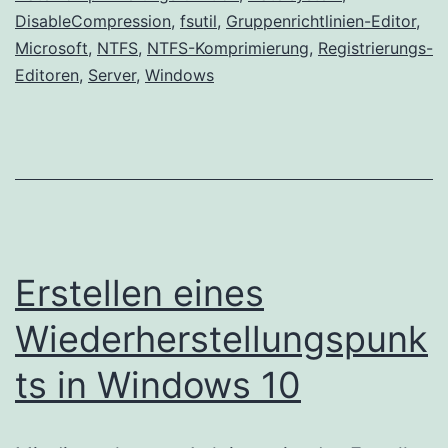
in
DisableCompression
,
fsutil
,
Gruppenrichtlinien-Editor
,
Windows
Microsoft
,
NTFS
,
NTFS-Komprimierung
,
Registrierungs-
um
Editoren
,
Server
,
Windows
die
Leistung
zu
verbesse
Erstellen eines
Wiederherstellungspunk
ts in Windows 10