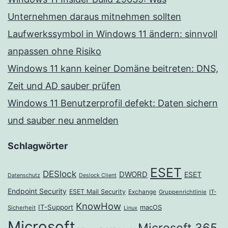
Unternehmen daraus mitnehmen sollten
Laufwerkssymbol in Windows 11 ändern: sinnvoll
anpassen ohne Risiko
Windows 11 kann keiner Domäne beitreten: DNS,
Zeit und AD sauber prüfen
Windows 11 Benutzerprofil defekt: Daten sichern
und sauber neu anmelden
Schlagwörter
ESET
DESlock
DWORD
ESET
Datenschutz
Deslock Client
Endpoint Security
ESET Mail Security
Exchange
Gruppenrichtlinie
IT-
KnowHow
IT-Support
macOS
Sicherheit
Linux
Microsoft
Microsoft 365