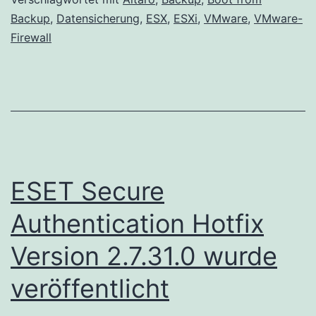
Backup
,
Datensicherung
,
ESX
,
ESXi
,
VMware
,
VMware-
VMware
Firewall
ESET Secure
Authentication Hotfix
Version 2.7.31.0 wurde
veröffentlicht