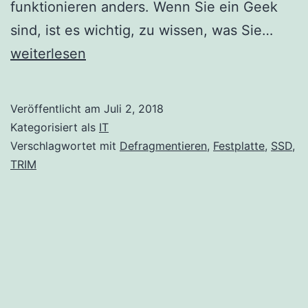
funktionieren anders. Wenn Sie ein Geek
6
sind, ist es wichtig, zu wissen, was Sie…
Dinge
weiterlesen
die
Sie
Veröffentlicht am
Juli 2, 2018
mit
Kategorisiert als
IT
Solid
Verschlagwortet mit
Defragmentieren
,
Festplatte
,
SSD
,
TRIM
State
Drive
nicht
tun
sollt