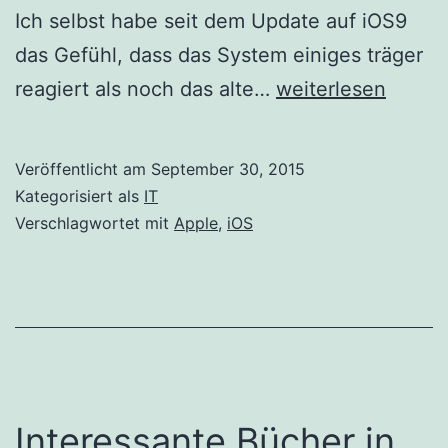
Ich selbst habe seit dem Update auf iOS9
das Gefühl, dass das System einiges träger
Apple
reagiert als noch das alte…
weiterlesen
stellt
das
Veröffentlicht am
September 30, 2015
iOS
Kategorisiert als
IT
9.0.2
Verschlagwortet mit
Apple
,
iOS
Update
zum
Download
bereit
Interessante Bücher in