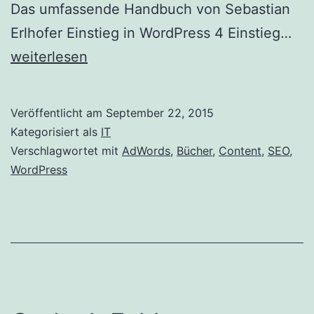
Das umfassende Handbuch von Sebastian
Int
Erlhofer Einstieg in WordPress 4 Einstieg…
Bü
weiterlesen
in
Ver
Veröffentlicht am
September 22, 2015
mit
Kategorisiert als
IT
Wo
Verschlagwortet mit
AdWords
,
Bücher
,
Content
,
SEO
,
WordPress
un
SE