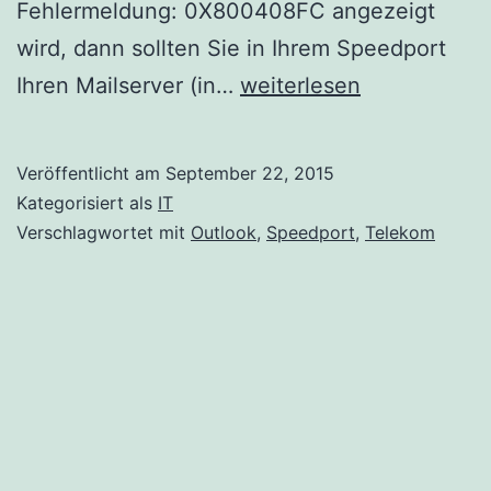
Fehlermeldung: 0X800408FC angezeigt
wird, dann sollten Sie in Ihrem Speedport
Outlook
Ihren Mailserver (in…
weiterlesen
Fehler
0X800408FC
Veröffentlicht am
September 22, 2015
in
Kategorisiert als
IT
Verbindung
Verschlagwortet mit
Outlook
,
Speedport
,
Telekom
mit
einem
Speedport
W723V