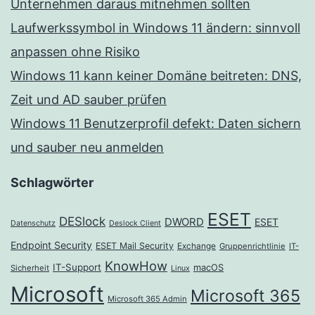
Unternehmen daraus mitnehmen sollten
Laufwerkssymbol in Windows 11 ändern: sinnvoll
anpassen ohne Risiko
Windows 11 kann keiner Domäne beitreten: DNS,
Zeit und AD sauber prüfen
Windows 11 Benutzerprofil defekt: Daten sichern
und sauber neu anmelden
Schlagwörter
ESET
DESlock
DWORD
ESET
Datenschutz
Deslock Client
Endpoint Security
ESET Mail Security
Exchange
Gruppenrichtlinie
IT-
KnowHow
IT-Support
macOS
Sicherheit
Linux
Microsoft
Microsoft 365
Microsoft 365 Admin