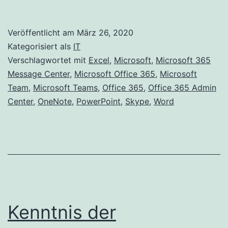
Zugriff
des
Veröffentlicht am
März 26, 2020
Mither
Kategorisiert als
IT
direkt
Verschlagwortet mit
Excel
,
Microsoft
,
Microsoft 365
Message Center
,
Microsoft Office 365
,
Microsoft
aus
Team
,
Microsoft Teams
,
Office 365
,
Office 365 Admin
Office
Center
,
OneNote
,
PowerPoint
,
Skype
,
Word
Word-,
Excel-
und
PowerP
Dokume
wird
Kenntnis der
eingeste