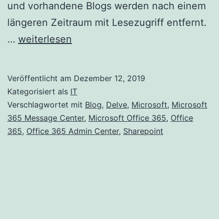
und vorhandene Blogs werden nach einem
längeren Zeitraum mit Lesezugriff entfernt.
Einstellung
…
weiterlesen
der
klassischen
Veröffentlicht am
Dezember 12, 2019
SharePoint-
Kategorisiert als
IT
und
Verschlagwortet mit
Blog
,
Delve
,
Microsoft
,
Microsoft
365 Message Center
,
Microsoft Office 365
,
Office
Delve-
365
,
Office 365 Admin Center
,
Sharepoint
Blogs