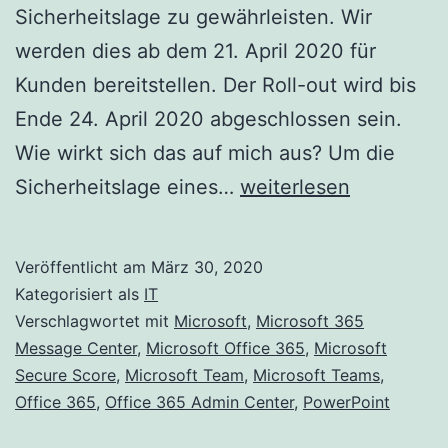
Sicherheitslage zu gewährleisten. Wir
werden dies ab dem 21. April 2020 für
Kunden bereitstellen. Der Roll-out wird bis
Ende 24. April 2020 abgeschlossen sein.
Wie wirkt sich das auf mich aus? Um die
Aktualisierte
Sicherheitslage eines…
weiterlesen
Funktion:
Aktualisierungen
Veröffentlicht am
März 30, 2020
der
Kategorisiert als
IT
Microsoft
Verschlagwortet mit
Microsoft
,
Microsoft 365
Message Center
,
Microsoft Office 365
,
Microsoft
Secure
Secure Score
,
Microsoft Team
,
Microsoft Teams
,
Score-
Office 365
,
Office 365 Admin Center
,
PowerPoint
Verbesserungsaktion