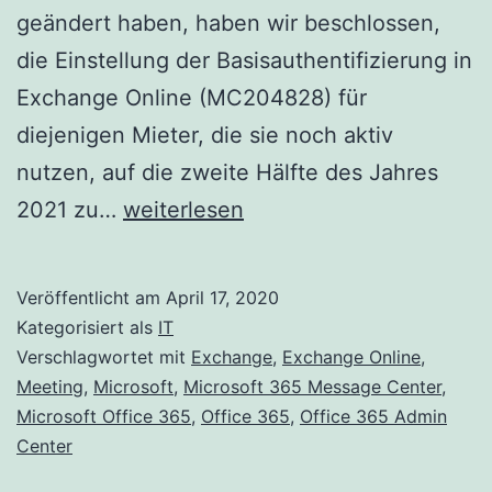
geändert haben, haben wir beschlossen,
die Einstellung der Basisauthentifizierung in
Exchange Online (MC204828) für
diejenigen Mieter, die sie noch aktiv
nutzen, auf die zweite Hälfte des Jahres
Standardauthentifizierung
2021 zu…
weiterlesen
und
Exchange
Veröffentlicht am
April 17, 2020
Online
Kategorisiert als
IT
–
Verschlagwortet mit
Exchange
,
Exchange Online
,
Meeting
,
Microsoft
,
Microsoft 365 Message Center
,
Update
Microsoft Office 365
,
Office 365
,
Office 365 Admin
April
Center
2020