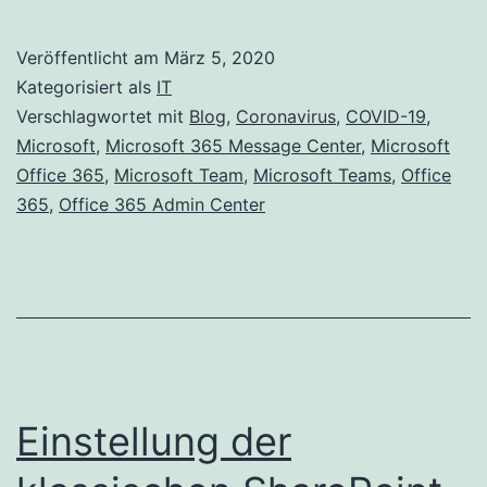
Vorb
auf
Veröffentlicht am
März 5, 2020
COV
Kategorisiert als
IT
19
Verschlagwortet mit
Blog
,
Coronavirus
,
COVID-19
,
Microsoft
,
Microsoft 365 Message Center
,
Microsoft
(Cor
Office 365
,
Microsoft Team
,
Microsoft Teams
,
Office
und
365
,
Office 365 Admin Center
Anle
zu
Bes
Prac
für
Micr
Einstellung der
Tea