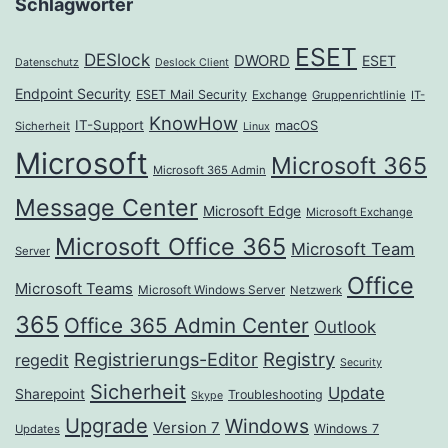
Schlagwörter
ESET
DESlock
DWORD
ESET
Datenschutz
Deslock Client
Endpoint Security
ESET Mail Security
Exchange
Gruppenrichtlinie
IT-
KnowHow
IT-Support
macOS
Sicherheit
Linux
Microsoft
Microsoft 365
Microsoft 365 Admin
Message Center
Microsoft Edge
Microsoft Exchange
Microsoft Office 365
Microsoft Team
Server
Office
Microsoft Teams
Microsoft Windows Server
Netzwerk
365
Office 365 Admin Center
Outlook
Registrierungs-Editor
Registry
regedit
Security
Sicherheit
Update
Sharepoint
Troubleshooting
Skype
Upgrade
Windows
Version 7
Windows 7
Updates