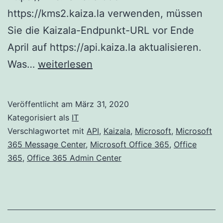
https://kms2.kaiza.la verwenden, müssen
Sie die Kaizala-Endpunkt-URL vor Ende
April auf https://api.kaiza.la aktualisieren.
Änderung
Was…
weiterlesen
der
Kaizala-
Veröffentlicht am
März 31, 2020
Endpunkt-
Kategorisiert als
IT
URL
Verschlagwortet mit
API
,
Kaizala
,
Microsoft
,
Microsoft
365 Message Center
,
Microsoft Office 365
,
Office
für
365
,
Office 365 Admin Center
die
Kaizala-
API