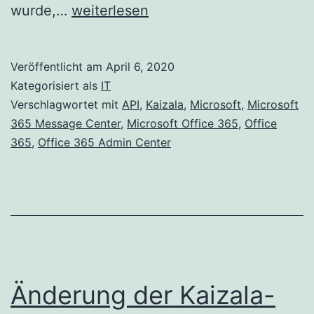
Beschränkung
wurde,…
weiterlesen
der
Verwendung
Veröffentlicht am
April 6, 2020
der
Kategorisiert als
IT
Kaizala-
Verschlagwortet mit
API
,
Kaizala
,
Microsoft
,
Microsoft
365 Message Center
,
Microsoft Office 365
,
Office
API
365
,
Office 365 Admin Center
auf
nur
Gruppen
mit
Organisationszuordnung
Änderung der Kaizala-