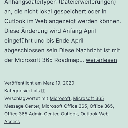
Anhangsdateitypen (Dateierweiterungen)
an, die nicht lokal gespeichert oder in
Outlook im Web angezeigt werden können.
Diese Änderung wird Anfang April
eingeführt und bis Ende April
abgeschlossen sein.Diese Nachricht ist mit
Aktualisierte
der Microsoft 365 Roadmap…
weiterlesen
Funktion:
Blockierte
Veröffentlicht am
März 19, 2020
Dateitypen
Kategorisiert als
IT
in
Verschlagwortet mit
Microsoft
,
Microsoft 365
Message Center
,
Microsoft Office 365
,
Office 365
,
Outlook
Office 365 Admin Center
,
Outlook
,
Outlook Web
im
Access
Web