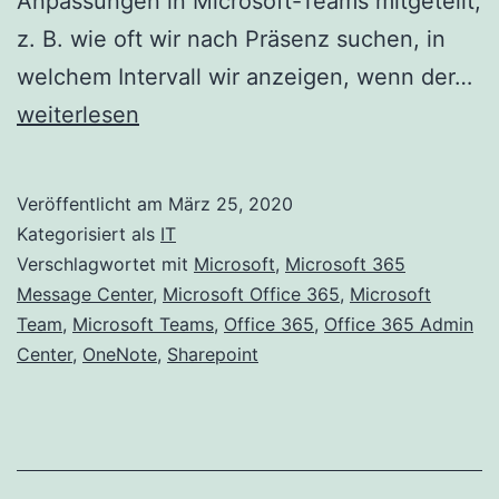
Anpassungen in Microsoft-Teams mitgeteilt,
z. B. wie oft wir nach Präsenz suchen, in
Ke
welchem Intervall wir anzeigen, wenn der…
de
weiterlesen
vo
Fu
Veröffentlicht am
März 25, 2020
vo
Kategorisiert als
IT
Mi
Verschlagwortet mit
Microsoft
,
Microsoft 365
Message Center
,
Microsoft Office 365
,
Microsoft
36
Team
,
Microsoft Teams
,
Office 365
,
Office 365 Admin
Center
,
OneNote
,
Sharepoint