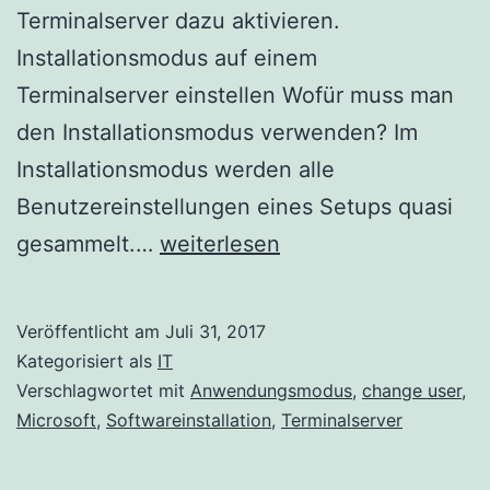
Terminalserver dazu aktivieren.
Installationsmodus auf einem
Terminalserver einstellen Wofür muss man
den Installationsmodus verwenden? Im
Installationsmodus werden alle
Benutzereinstellungen eines Setups quasi
Installationsmodus
gesammelt.…
weiterlesen
auf
einem
Veröffentlicht am
Juli 31, 2017
Terminalserver
Kategorisiert als
IT
einstellen
Verschlagwortet mit
Anwendungsmodus
,
change user
,
Microsoft
,
Softwareinstallation
,
Terminalserver