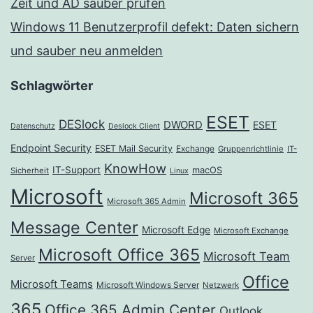
Zeit und AD sauber prüfen
Windows 11 Benutzerprofil defekt: Daten sichern
und sauber neu anmelden
Schlagwörter
ESET
DESlock
DWORD
ESET
Datenschutz
Deslock Client
Endpoint Security
ESET Mail Security
Exchange
Gruppenrichtlinie
IT-
KnowHow
IT-Support
macOS
Sicherheit
Linux
Microsoft
Microsoft 365
Microsoft 365 Admin
Message Center
Microsoft Edge
Microsoft Exchange
Microsoft Office 365
Microsoft Team
Server
Office
Microsoft Teams
Microsoft Windows Server
Netzwerk
365
Office 365 Admin Center
Outlook