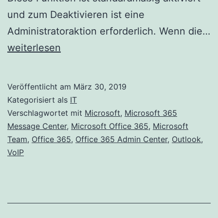
und zum Deaktivieren ist eine
Administratoraktion erforderlich. Wenn die…
Voicemail
weiterlesen
ist
jetzt
Veröffentlicht am
März 30, 2019
für
Kategorisiert als
IT
alle
Verschlagwortet mit
Microsoft
,
Microsoft 365
Message Center
,
Microsoft Office 365
,
Microsoft
VoIP-
Team
,
Office 365
,
Office 365 Admin Center
,
Outlook
,
Benutzer
VoIP
in
Microsoft
Teams
verfügbar