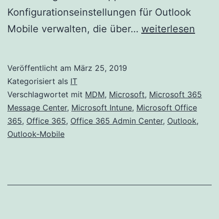
Konfigurationseinstellungen für Outlook
Neues
Mobile verwalten, die über…
weiterlesen
Feature:
Konfigurationsric
Veröffentlicht am
März 25, 2019
für
Kategorisiert als
IT
mobile
Verschlagwortet mit
MDM
,
Microsoft
,
Microsoft 365
Message Center
,
Microsoft Intune
,
Microsoft Office
Outlook-
365
,
Office 365
,
Office 365 Admin Center
,
Outlook
,
Apps
Outlook-Mobile