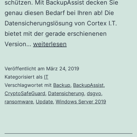
schützen. Mit BackupAssist decken Sie
genau diesen Bedarf bei Ihren ab! Die
Datensicherungslösung von Cortex I.T.
bietet mit der gerade erschienenen
BackupAssist
Version…
weiterlesen
10.4.5
bietet
Veröffentlicht am
März 24, 2019
vollumfänglichen
Kategorisiert als
IT
Support
Verschlagwortet mit
Backup
,
BackupAssist
,
CryptoSafeGuard
,
Datensicherung
,
dsgvo
,
für
ransomware
,
Update
,
Windows Server 2019
Windows
Server
2019