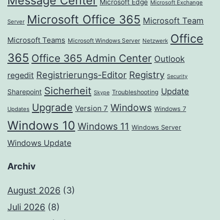
Message Center
Microsoft Edge
Microsoft Exchange
Microsoft Office 365
Microsoft Team
Server
Office
Microsoft Teams
Microsoft Windows Server
Netzwerk
365
Office 365 Admin Center
Outlook
Registrierungs-Editor
Registry
regedit
Security
Sicherheit
Update
Sharepoint
Troubleshooting
Skype
Upgrade
Windows
Version 7
Windows 7
Updates
Windows 10
Windows 11
Windows Server
Windows Update
Archiv
August 2026
(3)
Juli 2026
(8)