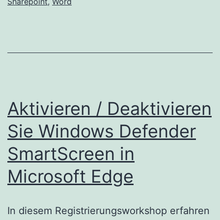
Sharepoint
,
Word
für
Windows
und
Mobile
Aktivieren / Deaktivieren
Sie Windows Defender
SmartScreen in
Microsoft Edge
In diesem Registrierungsworkshop erfahren