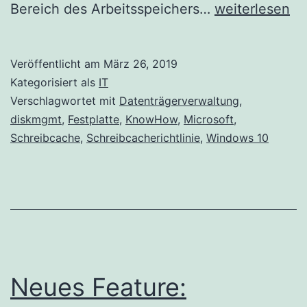
Aktivieren
Bereich des Arbeitsspeichers…
weiterlesen
des
Schreibcache
Veröffentlicht am
März 26, 2019
in
Kategorisiert als
IT
Windows
Verschlagwortet mit
Datenträgerverwaltung
,
diskmgmt
,
Festplatte
,
KnowHow
,
Microsoft
,
10
Schreibcache
,
Schreibcacherichtlinie
,
Windows 10
Neues Feature: