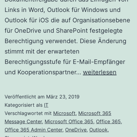
Links in Word, Outlook für Windows und
Outlook für iOS die auf Organisationsebene
für OneDrive und SharePoint festgelegte
Berechtigung verwendet. Diese Änderung
stimmt mit der erwarteten
Berechtigungsstufe für E-Mail-Empfänger
Gemeinsam
und Kooperationspartner…
weiterlesen
nutzbare
Links
Veröffentlicht am
März 23, 2019
in
Kategorisiert als
IT
Word
Verschlagwortet mit
Microsoft
,
Microsoft 365
Message Center
,
Microsoft Office 365
,
Office 365
,
und
Office 365 Admin Center
,
OneDrive
,
Outlook
,
Outlook