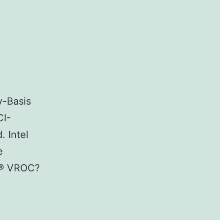
y-Basis
CI-
 Intel
e
el® VROC?