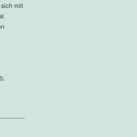
sich mit
l.
on
ft
,