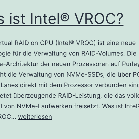
 ist Intel® VROC?
irtual RAID on CPU (Intel® VROC) ist eine neue
gie für die Verwaltung von RAID-Volumes. Die
-Architektur der neuen Prozessoren auf Purle
cht die Verwaltung von NVMe-SSDs, die über P
Lanes direkt mit dem Prozessor verbunden sind.
tet überzeugende RAID-Leistung, die das voll
l von NVMe-Laufwerken freisetzt. Was ist Int
Was
 VROC…
weiterlesen
ist
Intel®