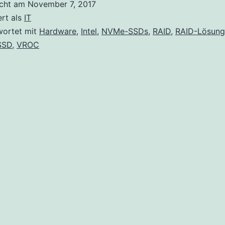
icht am
November 7, 2017
VROC?
ert als
IT
wortet mit
Hardware
,
Intel
,
NVMe-SSDs
,
RAID
,
RAID-Lösung
SSD
,
VROC