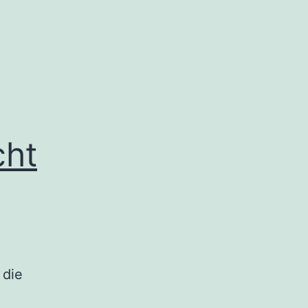
cht
 die