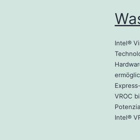
Was
Intel® V
Technolo
Hardware
ermögli
Express-
VROC bie
Potenzia
Intel®