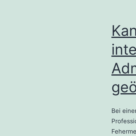
Kan
int
Adm
geö
Bei ein
Professi
Fehermel