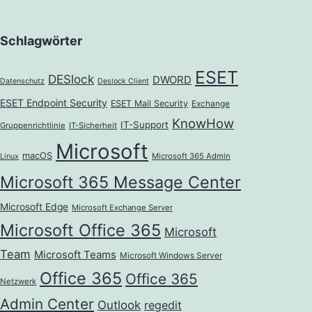
Schlagwörter
ESET
DESlock
DWORD
Datenschutz
Deslock Client
ESET Endpoint Security
ESET Mail Security
Exchange
KnowHow
IT-Support
Gruppenrichtlinie
IT-Sicherheit
Microsoft
macOS
Microsoft 365 Admin
Linux
Microsoft 365 Message Center
Microsoft Edge
Microsoft Exchange Server
Microsoft Office 365
Microsoft
Team
Microsoft Teams
Microsoft Windows Server
Office 365
Office 365
Netzwerk
Admin Center
Outlook
regedit