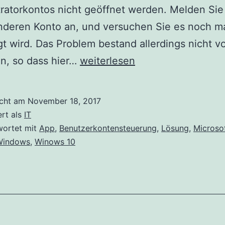
ratorkontos nicht geöffnet werden. Melden Sie 
nderen Konto an, und versuchen Sie es noch ma
t wird. Das Problem bestand allerdings nicht v
Kann
n, so dass hier…
weiterlesen
mithilfe
des
icht am
November 18, 2017
integrierten
ert als
IT
Administratorkontos
wortet mit
App
,
Benutzerkontensteuerung
,
Lösung
,
Microso
Windows
,
Winows 10
nicht
geöffnet
werden