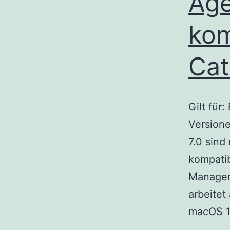
Age
ko
Cat
Gilt für
Version
7.0 sind
kompati
Managem
arbeitet
macOS 