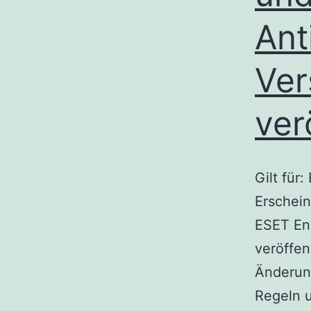
Ant
Ver
ver
Gilt für
Erschein
ESET End
veröffen
Änderung
Regeln 