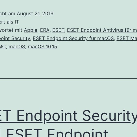
von
icht am
August 21, 2019
ESET
ert als
IT
Endpoint
wortet mit
Apple
,
ERA
,
ESET
,
ESET Endpoint Antivirus für 
oint Security
,
ESET Endpoint Security für macOS
,
ESET Ma
für
MC
,
macOS
,
macOS 10.15
Mac
und
ECA,
ERA
6.x
und
T Endpoint Securit
ESMC
7.0
 ESET Endpoint
Management