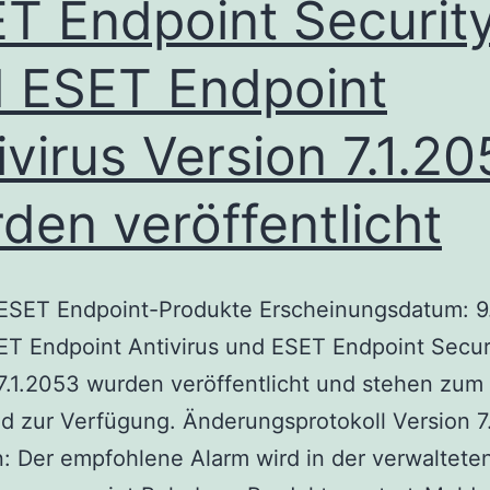
T Endpoint Securit
wurden
veröffentlicht
 ESET Endpoint
ivirus Version 7.1.2
den veröffentlicht
: ESET Endpoint-Produkte Erscheinungsdatum: 9.
T Endpoint Antivirus und ESET Endpoint Secur
7.1.2053 wurden veröffentlicht und stehen zum
 zur Verfügung. Änderungsprotokoll Version 7
 Der empfohlene Alarm wird in der verwaltete