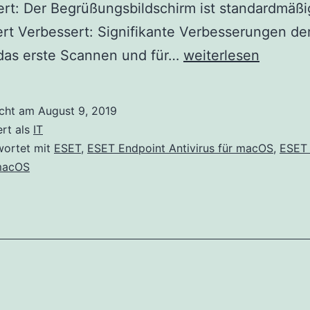
rt: Der Begrüßungsbildschirm ist standardmäßi
ert Verbessert: Signifikante Verbesserungen de
ESET
 das erste Scannen und für…
weiterlesen
Endpoint
Security
icht am
August 9, 2019
und
ert als
IT
ESET
wortet mit
ESET
,
ESET Endpoint Antivirus für macOS
,
ESET 
acOS
Endpoint
Antivirus
für
macOS
Version
6.7.900.0