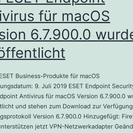
Agents
ivirus für macOS
unterstützen
das
sion 6.7.900.0 wurd
kommende
öffentlicht
macOS
10.15
Catalina
: ESET Business-Produkte für macOS
nicht
ungsdatum: 9. Juli 2019 ESET Endpoint Securit
point Antivirus für macOS Version 6.7.900.0 
tlicht und stehen zum Download zur Verfügung
sprotokoll Version 6.7.900.0 Hinzugefügt: Fire
unterstützen jetzt VPN-Netzwerkadapter Geänd