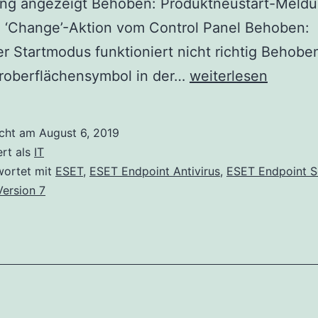
g angezeigt Behoben: Produktneustart-Meld
 ‘Change’-Aktion vom Control Panel Behoben:
r Startmodus funktioniert nicht richtig Behobe
ESET
roberflächensymbol in der…
weiterlesen
Endpoint
Security
icht am
August 6, 2019
und
ert als
IT
ESET
wortet mit
ESET
,
ESET Endpoint Antivirus
,
ESET Endpoint S
Version 7
Endpoint
Antivirus
Version
7.1.2053
wurden
veröffentlicht