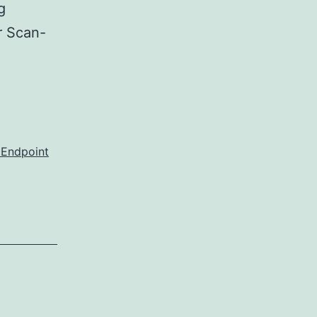
g
r Scan-
Endpoint