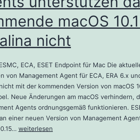
nts unterstützen d
mmende macOS 10.1
alina nicht
: ESMC, ECA, ESET Endpoint für Mac Die aktuell
en von Management Agent für ECA, ERA 6.x u
 nicht mit der kommenden Version von macOS 1
bel. Neue Änderungen am macOS verhindern, d
ent Agents ordnungsgemäß funktionieren. ES
 an einer neuen Version von Management Agent
Aktuelle
10.15…
weiterlesen
Versionen