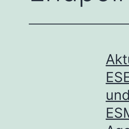
Akt
ESE
und
ES