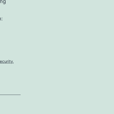
ung
n:
ecurity
,