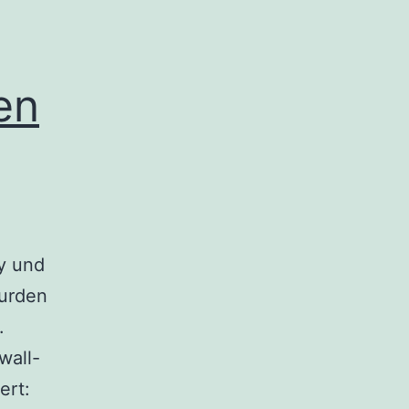
en
y und
wurden
.
wall-
ert: