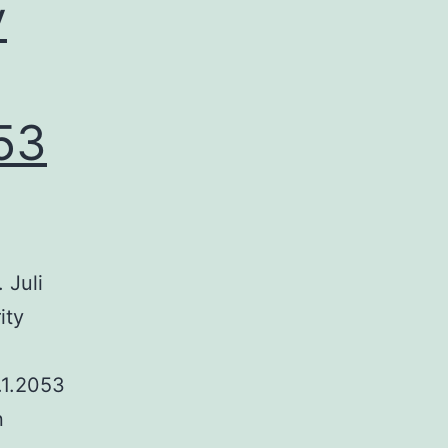
y
053
 Juli
ity
.1.2053
n