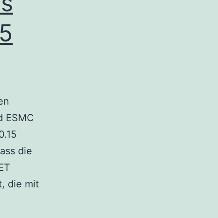
as
5
en
nd ESMC
0.15
ass die
ET
, die mit