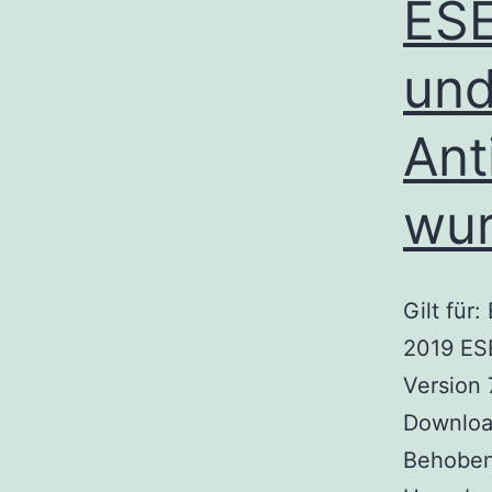
ESE
und
Ant
wur
Gilt für
2019 ESE
Version 
Download
Behoben: