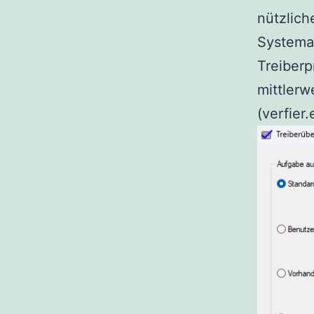
nützlich
Systemab
Treiberp
mittlerw
(verfier