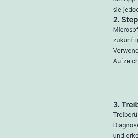
sie jedo
2. Ste
Microsof
zukünfti
Verwendu
Aufzeich
3. Tre
Treiberü
Diagnose
und erke