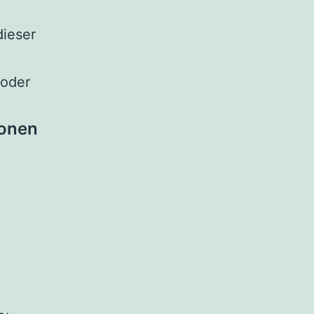
dieser
 oder
ionen