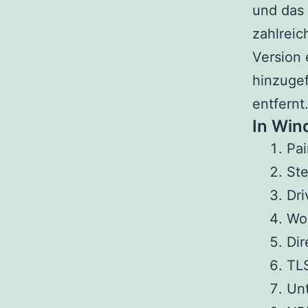
und das 
zahlreic
Version
hinzugef
entfernt
In Win
Pai
Ste
Dri
Wo
Dir
TL
Un