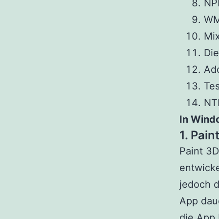
NP
WM
Mix
Di
Ado
Tes
NT
In Wind
1. Pain
Paint 3D
entwicke
jedoch d
App daue
die App 