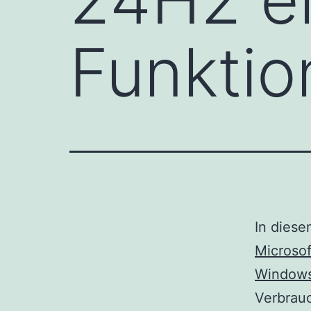
Funktio
In diese
Microso
Windows
Verbrau