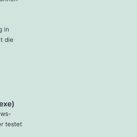
g in
t die
exe)
ows-
r testet