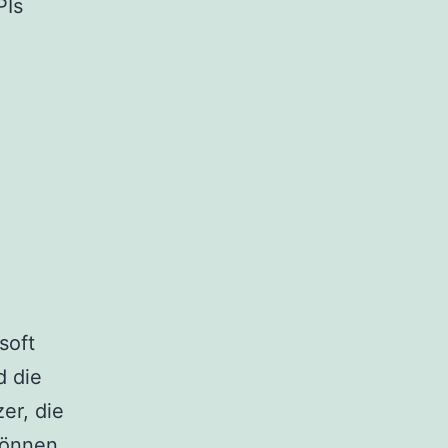
PIs
soft
d die
er, die
 können