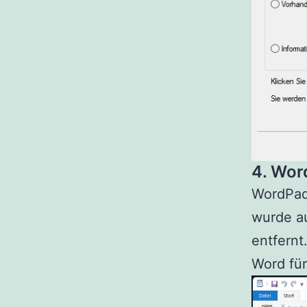
4. Wor
WordPad,
wurde a
entfernt
Word für