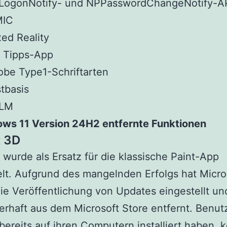
LogonNotify- und NPPasswordChangeNotify-A
IC
ed Reality
e Tipps-App
be Type1-Schriftarten
tbasis
LM
ows 11 Version 24H2 entfernte Funktionen
t 3D
 wurde als Ersatz für die klassische Paint-App
lt. Aufgrund des mangelnden Erfolgs hat Micro
ie Veröffentlichung von Updates eingestellt un
rhaft aus dem Microsoft Store entfernt. Benutz
bereits auf ihren Computern installiert haben,