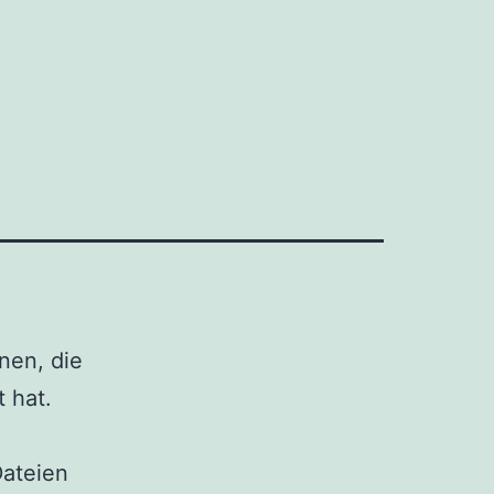
onen, die
 hat.
ateien