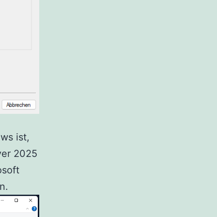
ws ist,
ver 2025
osoft
n.