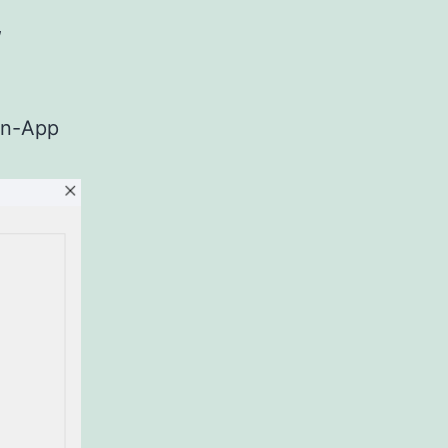
,
len-App