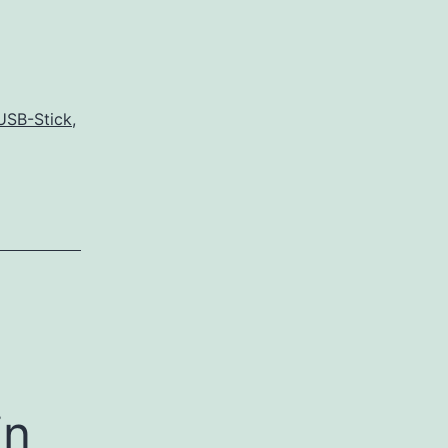
USB-Stick
,
in