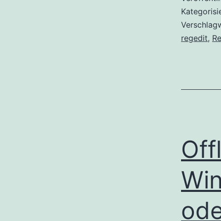
Kategorisi
Verschlag
regedit
,
Re
Off
Win
ode