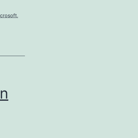
rtbenachrichtigung
crosoft
,
dows
in