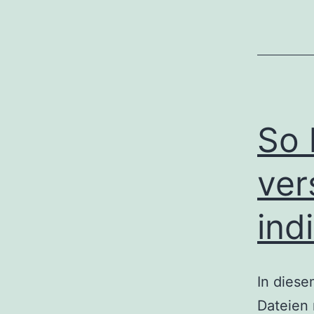
So 
ver
ind
In diese
Dateien 