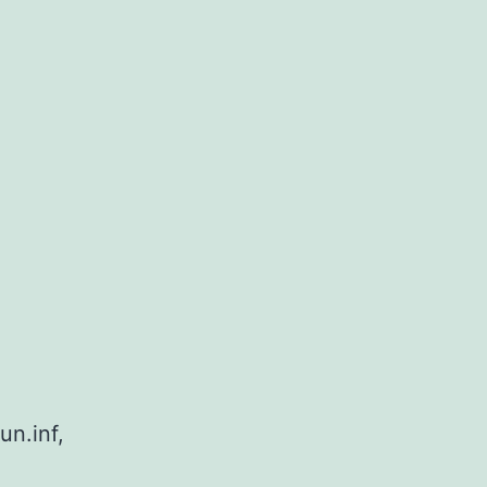
e
un.inf,