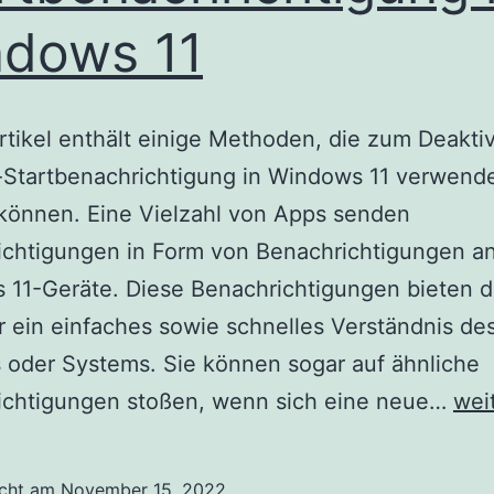
dows 11
rtikel enthält einige Methoden, die zum Deakti
-Startbenachrichtigung in Windows 11 verwend
können. Eine Vielzahl von Apps senden
chtigungen in Form von Benachrichtigungen an
 11-Geräte. Diese Benachrichtigungen bieten 
 ein einfaches sowie schnelles Verständnis de
 oder Systems. Sie können sogar auf ähnliche
Dea
ichtigungen stoßen, wenn sich eine neue…
wei
der
App
icht am
November 15, 2022