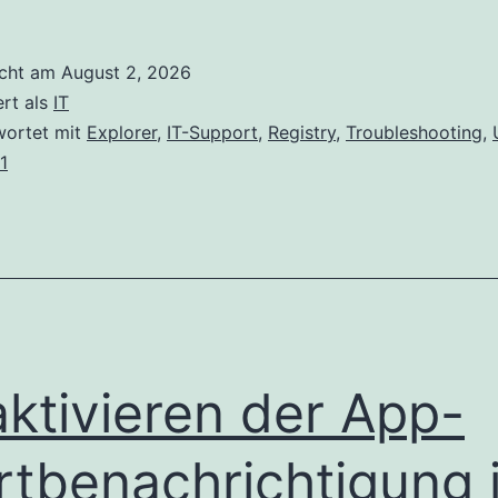
icht am
August 2, 2026
ert als
IT
wortet mit
Explorer
,
IT-Support
,
Registry
,
Troubleshooting
,
1
ktivieren der App-
rtbenachrichtigung 