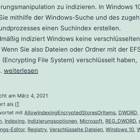
erungsmanipulation zu indizieren. In Windows 1
Sie mithilfe der Windows-Suche und des zugeh
undprozesses einen Suchindex erstellen.
mäßig indiziert Windows keine verschlüsselten
 Wenn Sie also Dateien oder Ordner mit der EF
 (Encrypting File System) verschlüsselt haben,
So
…
weiterlesen
lassen
Sie
icht am
März 4, 2021
Windows
ert als
IT
10
wortet mit
AllowIndexingEncryptedStoresOrItems
,
DWORD
,
m
,
Indexing
,
Indizierungsoptionen
,
Microsoft
,
REG_DWORD
,
verschlüsselte
ungs-Editor
,
Registry
,
Verschlüsselte Dateien
,
Windows 10
,
W
Dateien