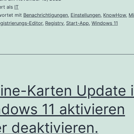
Sta
ert als
IT
in
wortet mit
Benachrichtigungen
,
Einstellungen
,
KnowHow
,
Mi
gistrierungs-Editor
,
Registry
,
Start-App
,
Windows 11
Win
11
line-Karten Update 
dows 11 aktivieren
r deaktivieren.