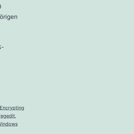
0
örigen
S-
Encrypting
regedit
,
indows