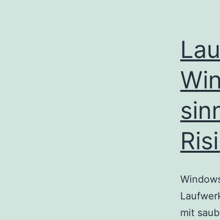
Lau
Win
sin
Ris
Windows 
Laufwerk
mit saub