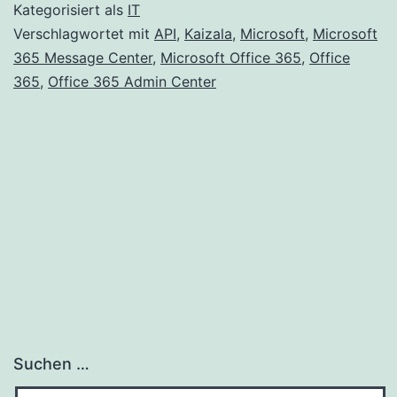
der
Kategorisiert als
IT
Kaizala-
Verschlagwortet mit
API
,
Kaizala
,
Microsoft
,
Microsoft
365 Message Center
,
Microsoft Office 365
,
Office
API
365
,
Office 365 Admin Center
auf
nur
Gruppen
mit
Organisationszuordnung
Suchen …