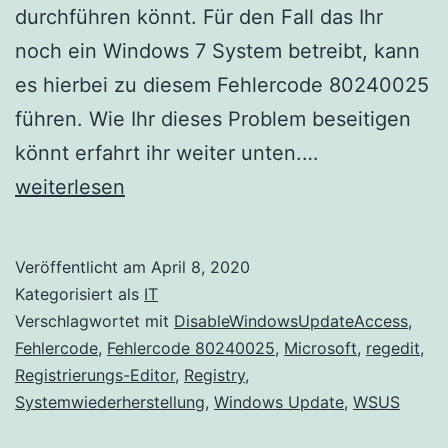
durchführen könnt. Für den Fall das Ihr
noch ein Windows 7 System betreibt, kann
es hierbei zu diesem Fehlercode 80240025
führen. Wie Ihr dieses Problem beseitigen
Windows
könnt erfahrt ihr weiter unten.…
Update
weiterlesen
Fehlercode
80240025
Veröffentlicht am
April 8, 2020
Kategorisiert als
IT
Verschlagwortet mit
DisableWindowsUpdateAccess
,
Fehlercode
,
Fehlercode 80240025
,
Microsoft
,
regedit
,
Registrierungs-Editor
,
Registry
,
Systemwiederherstellung
,
Windows Update
,
WSUS