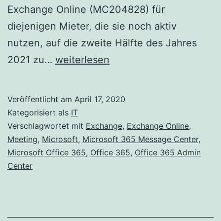
Exchange Online (MC204828) für
diejenigen Mieter, die sie noch aktiv
nutzen, auf die zweite Hälfte des Jahres
Standardauthentifizierung
2021 zu…
weiterlesen
und
Exchange
Veröffentlicht am
April 17, 2020
Online
Kategorisiert als
IT
–
Verschlagwortet mit
Exchange
,
Exchange Online
,
Meeting
,
Microsoft
,
Microsoft 365 Message Center
,
Update
Microsoft Office 365
,
Office 365
,
Office 365 Admin
April
Center
2020