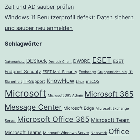
Zeit und AD sauber prüfen
Windows 11 Benutzerprofil defekt: Daten sichern
und sauber neu anmelden
Schlagwörter
ESET
DESlock
DWORD
ESET
Datenschutz
Deslock Client
Endpoint Security
ESET Mail Security
Exchange
Gruppenrichtlinie
IT-
KnowHow
IT-Support
macOS
Sicherheit
Linux
Microsoft
Microsoft 365
Microsoft 365 Admin
Message Center
Microsoft Edge
Microsoft Exchange
Microsoft Office 365
Microsoft Team
Server
Office
Microsoft Teams
Microsoft Windows Server
Netzwerk