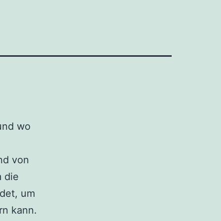
und wo
nd von
 die
ndet, um
rn kann.