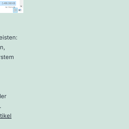
eisten:
n,
ystem
der
.
tikel