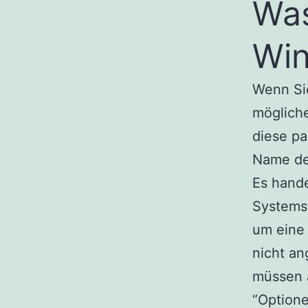
Was
Wi
Wenn Si
mögliche
diese pa
Name de
Es hande
Systemst
um eine 
nicht an
müssen a
“Optione