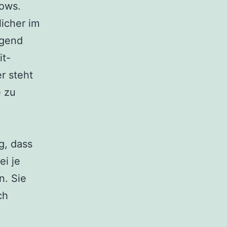
dows.
licher im
ügend
it-
r steht
 zu
g, dass
ei je
n. Sie
ch