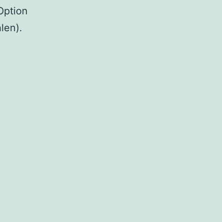
Option
len).