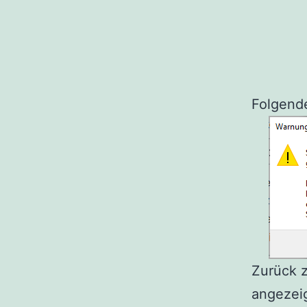
Folgende
Zurück z
angezeig