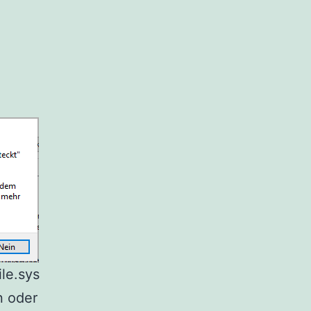
le.sys
n oder