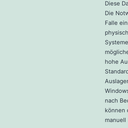
Diese Da
Die Notw
Falle ei
physisch
Systeme
möglich
hohe Au
Standar
Auslager
Windows 
nach Bed
können d
manuell