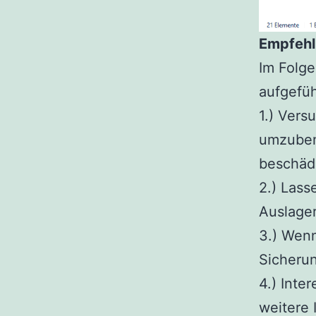
Empfehl
Im Folge
aufgefüh
1.) Vers
umzubene
beschäd
2.) Lass
Auslager
3.) Wenn
Sicheru
4.) Inte
weitere 