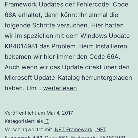
Framework Updates der Fehlercode: Code
66A erhaltet, dann könnt Ihr einmal die
folgende Schritte versuchen. Hier hatten
wir im speziellen mit dem Windows Update
KB4014981 das Problem. Beim Installieren
bekamen wir hier immer den Code 66A.
Auch wenn wir das Update direkt über den
Microsoft Update-Katalog herruntergeladen
.NET
haben. Um…
weiterlesen
Framework
Update
Veröffentlicht am
Mai 4, 2017
Code
Kategorisiert als
IT
66A
Verschlagwortet mit
.NET Framework
,
.NET
Framework 4.6.1
,
Code 66A
,
Fehlercode
,
KB4014981
,