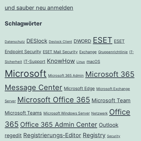
und sauber neu anmelden
Schlagwörter
ESET
DESlock
DWORD
ESET
Datenschutz
Deslock Client
Endpoint Security
ESET Mail Security
Exchange
Gruppenrichtlinie
IT-
KnowHow
IT-Support
macOS
Sicherheit
Linux
Microsoft
Microsoft 365
Microsoft 365 Admin
Message Center
Microsoft Edge
Microsoft Exchange
Microsoft Office 365
Microsoft Team
Server
Office
Microsoft Teams
Microsoft Windows Server
Netzwerk
365
Office 365 Admin Center
Outlook
Registrierungs-Editor
Registry
regedit
Security