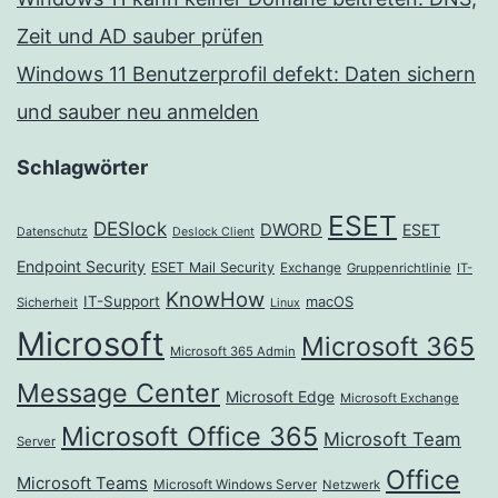
Zeit und AD sauber prüfen
Windows 11 Benutzerprofil defekt: Daten sichern
und sauber neu anmelden
Schlagwörter
ESET
DESlock
DWORD
ESET
Datenschutz
Deslock Client
Endpoint Security
ESET Mail Security
Exchange
Gruppenrichtlinie
IT-
KnowHow
IT-Support
macOS
Sicherheit
Linux
Microsoft
Microsoft 365
Microsoft 365 Admin
Message Center
Microsoft Edge
Microsoft Exchange
Microsoft Office 365
Microsoft Team
Server
Office
Microsoft Teams
Microsoft Windows Server
Netzwerk