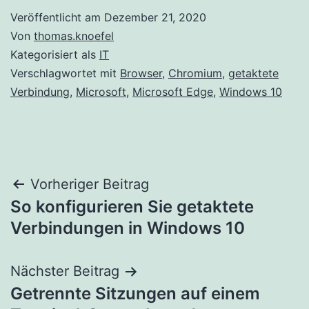
Veröffentlicht am
Dezember 21, 2020
Von
thomas.knoefel
Kategorisiert als
IT
Verschlagwortet mit
Browser
,
Chromium
,
getaktete
Verbindung
,
Microsoft
,
Microsoft Edge
,
Windows 10
Beitragsnavigation
Vorheriger Beitrag
So konfigurieren Sie getaktete
Verbindungen in Windows 10
Nächster Beitrag
Getrennte Sitzungen auf einem