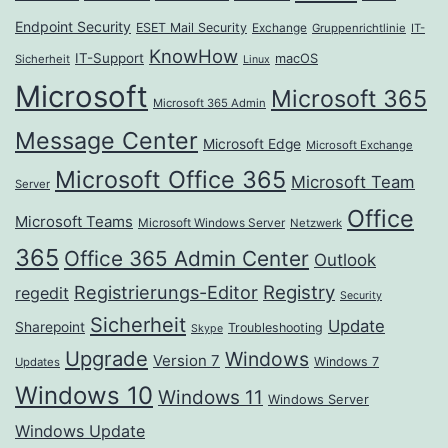
Endpoint Security
ESET Mail Security
Exchange
Gruppenrichtlinie
IT-
KnowHow
IT-Support
macOS
Sicherheit
Linux
Microsoft
Microsoft 365
Microsoft 365 Admin
Message Center
Microsoft Edge
Microsoft Exchange
Microsoft Office 365
Microsoft Team
Server
Office
Microsoft Teams
Microsoft Windows Server
Netzwerk
365
Office 365 Admin Center
Outlook
Registrierungs-Editor
Registry
regedit
Security
Sicherheit
Update
Sharepoint
Troubleshooting
Skype
Upgrade
Windows
Version 7
Windows 7
Updates
Windows 10
Windows 11
Windows Server
Windows Update