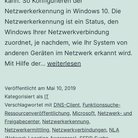
kann. So Konfigurieren der
Netzwerkerkennung in Windows 10. Die
Netzwerkerkennung ist ein Status, den
Windows Ihrer Netzwerkverbindung
zuordnet, je nachdem, wie Ihr System von
anderen Geräten im Netzwerk erkannt wird.
Konfigurieren
Mit Hilfe der…
weiterlesen
der
Netzwerkerkennung
Veröffentlicht am
Mai 10, 2019
in
Kategorisiert als
IT
Windows
Verschlagwortet mit
DNS-Client
,
Funktionssuche-
Ressourcenveröffentlichung
,
Microsoft
,
Netzwerk- und
10
Freigabecenter
,
Netzwerkerkennung
,
Netzwerkermittling
,
Netzwerkverbindungen
,
NLA
(Network Location Awareness)
,
SSDP-Suche
,