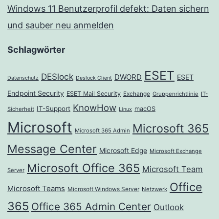
Windows 11 Benutzerprofil defekt: Daten sichern
und sauber neu anmelden
Schlagwörter
ESET
DESlock
DWORD
ESET
Datenschutz
Deslock Client
Endpoint Security
ESET Mail Security
Exchange
Gruppenrichtlinie
IT-
KnowHow
IT-Support
macOS
Sicherheit
Linux
Microsoft
Microsoft 365
Microsoft 365 Admin
Message Center
Microsoft Edge
Microsoft Exchange
Microsoft Office 365
Microsoft Team
Server
Office
Microsoft Teams
Microsoft Windows Server
Netzwerk
365
Office 365 Admin Center
Outlook