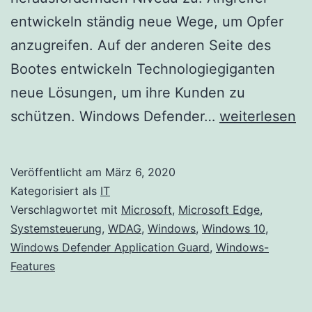
entwickeln ständig neue Wege, um Opfer
anzugreifen. Auf der anderen Seite des
Bootes entwickeln Technologiegiganten
neue Lösungen, um ihre Kunden zu
Windows
schützen. Windows Defender…
weiterlesen
Defender
Application
Veröffentlicht am
März 6, 2020
Guard
Kategorisiert als
IT
unter
Verschlagwortet mit
Microsoft
,
Microsoft Edge
,
Systemsteuerung
,
WDAG
,
Windows
,
Windows 10
,
Windows
Windows Defender Application Guard
,
Windows-
10
Features
aktivieren
oder