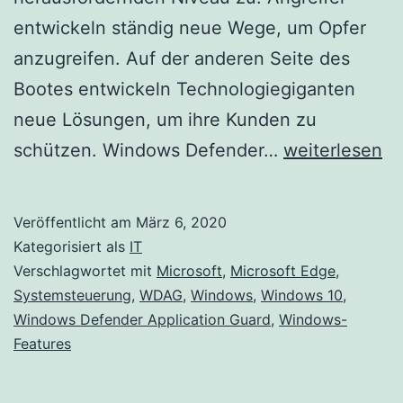
entwickeln ständig neue Wege, um Opfer
anzugreifen. Auf der anderen Seite des
Bootes entwickeln Technologiegiganten
neue Lösungen, um ihre Kunden zu
Windows
schützen. Windows Defender…
weiterlesen
Defender
Application
Veröffentlicht am
März 6, 2020
Guard
Kategorisiert als
IT
unter
Verschlagwortet mit
Microsoft
,
Microsoft Edge
,
Systemsteuerung
,
WDAG
,
Windows
,
Windows 10
,
Windows
Windows Defender Application Guard
,
Windows-
10
Features
aktivieren
oder