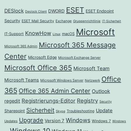
ESET
DESlock
DWORD
ESET Endpoint
Deslock Client
Security
ESET Mail Security
Exchange
Gruppenrichtlinie
IT-Sicherheit
Microsoft
KnowHow
IT-Support
macOS
Linux
Microsoft 365 Message
Microsoft 365 Admin
Center
Microsoft Edge
Microsoft Exchange Server
Microsoft Office 365
Microsoft Team
Office
Microsoft Teams
Microsoft Windows Server
Netzwerk
365
Office 365 Admin Center
Outlook
Registrierungs-Editor
Registry
regedit
Security
Sicherheit
Update
Sharepoint
Troubleshooting
Skype
Upgrade
Windows
Version 7
Windows 7
Updates
Windows
Windows 10