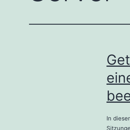
Get
ein
be
In diese
Sitzunge