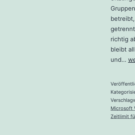
Gruppenr
betreibt
getrennt
richtig 
bleibt a
Ge
und…
we
Si
au
Veröffentl
ei
Kategorisi
Te
Verschlag
Microsoft
Se
Zeitlimit 
be