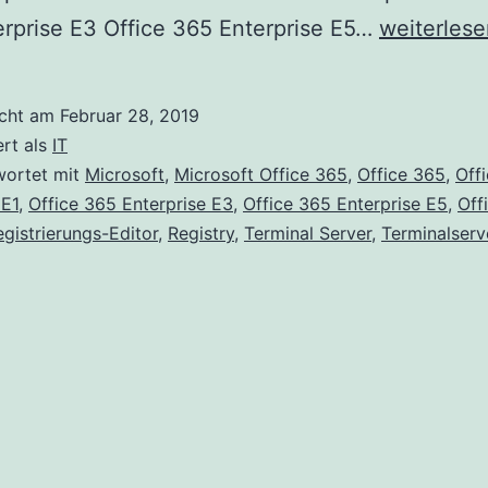
Office
rprise E3 Office 365 Enterprise E5…
weiterlese
365
auf
icht am
Februar 28, 2019
einem
ert als
IT
Terminalse
wortet mit
Microsoft
,
Microsoft Office 365
,
Office 365
,
Off
 E1
,
Office 365 Enterprise E3
,
Office 365 Enterprise E5
,
Off
installiere
egistrierungs-Editor
,
Registry
,
Terminal Server
,
Terminalserv