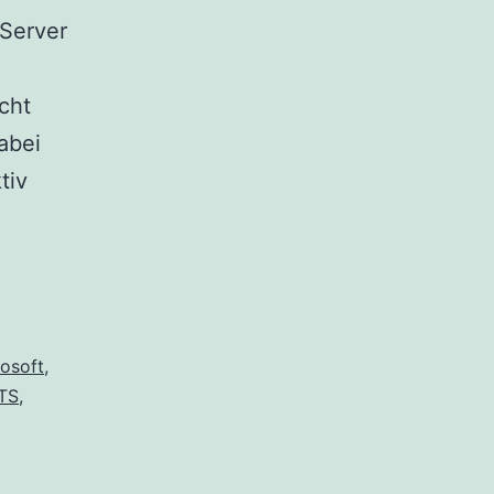
-Server
cht
abei
tiv
osoft
,
TS
,