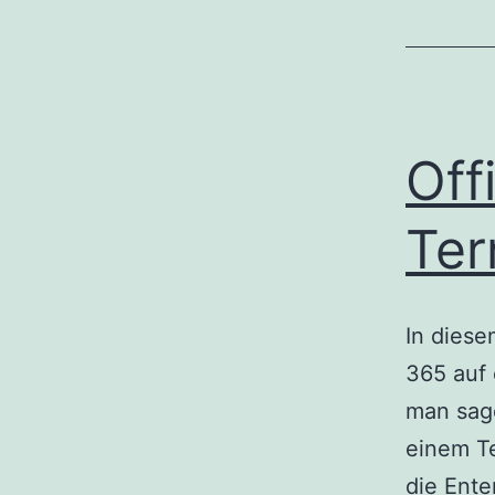
Off
Ter
In diese
365 auf 
man sage
einem Te
die Ente