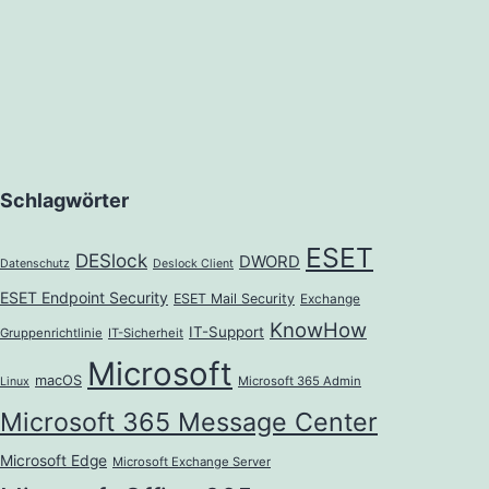
Schlagwörter
ESET
DESlock
DWORD
Datenschutz
Deslock Client
ESET Endpoint Security
ESET Mail Security
Exchange
KnowHow
IT-Support
Gruppenrichtlinie
IT-Sicherheit
Microsoft
macOS
Microsoft 365 Admin
Linux
Microsoft 365 Message Center
Microsoft Edge
Microsoft Exchange Server