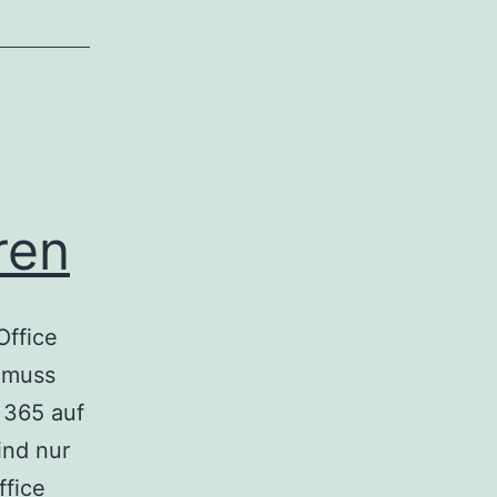
ren
Office
t muss
 365 auf
ind nur
ffice