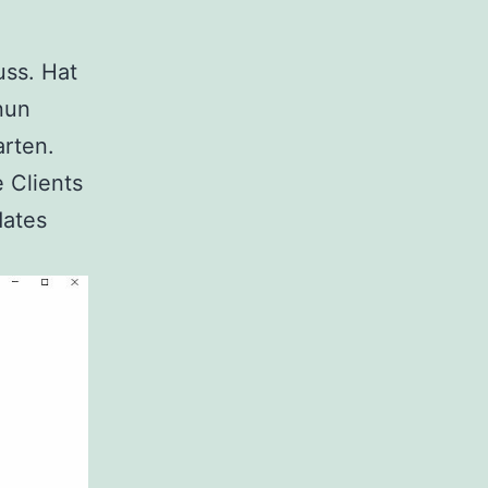
uss. Hat
nun
arten.
 Clients
dates