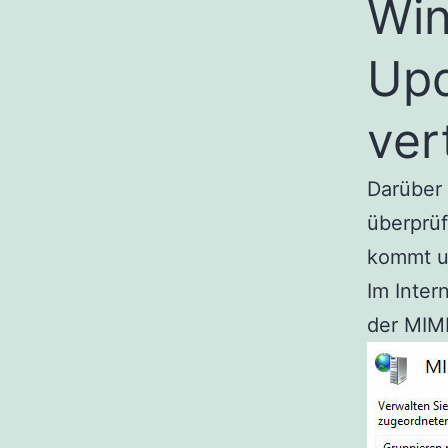
Win
Up
ver
Darüber 
überprü
kommt un
Im Inter
der MIM