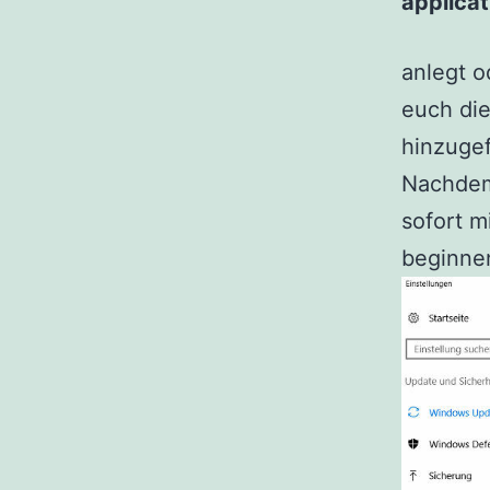
applica
anlegt o
euch die
hinzugef
Nachdem 
sofort 
beginne