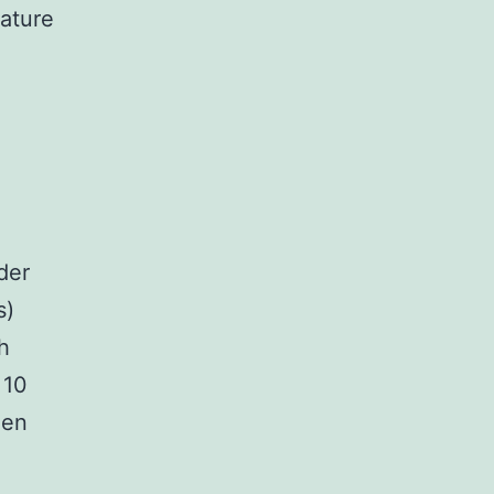
ature
der
s)
h
 10
nen