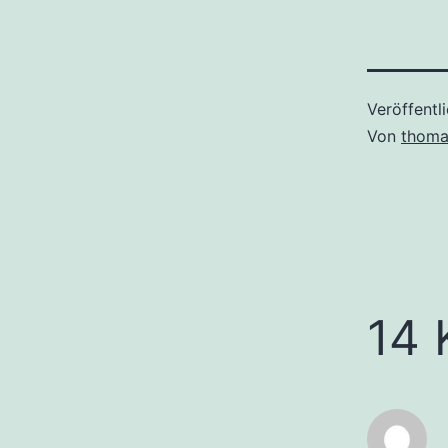
Veröffentl
Von
thoma
14