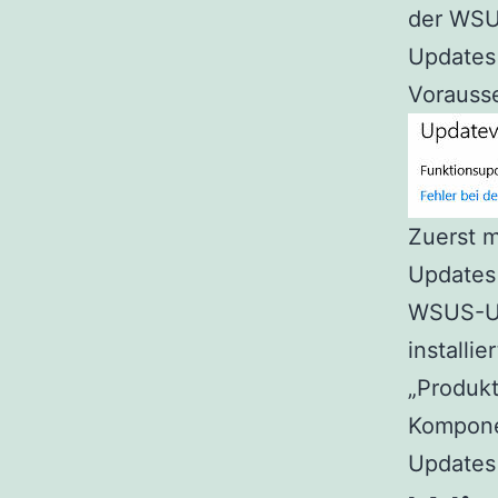
der WSU
Updates 
Vorausse
Zuerst 
Update
WSUS-Un
installi
„Produkt
Kompone
Updates 