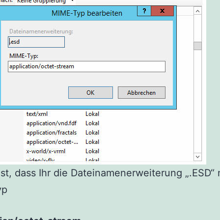
ist, dass Ihr die Dateinamenerweiterung „.ESD“
yp