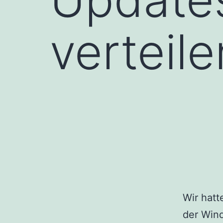
verteile
Wir hatt
der Win