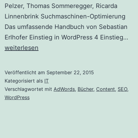
Pelzer, Thomas Sommeregger, Ricarda
Linnenbrink Suchmaschinen-Optimierung
Das umfassende Handbuch von Sebastian
Int
Erlhofer Einstieg in WordPress 4 Einstieg…
Bü
weiterlesen
in
Ver
Veröffentlicht am
September 22, 2015
mit
Kategorisiert als
IT
Wo
Verschlagwortet mit
AdWords
,
Bücher
,
Content
,
SEO
,
WordPress
un
SE