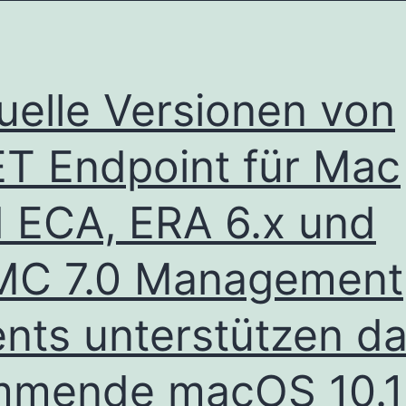
mit
ESMC
7.0
uelle Versionen von
MDM
arbeiten
T Endpoint für Mac
zu
können
 ECA, ERA 6.x und
MC 7.0 Management
nts unterstützen d
mmende macOS 10.1