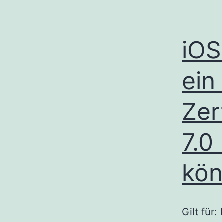
iOS
ein
Zer
7.0
kö
Gilt für