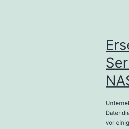
Ers
Ser
NA
Unterneh
Datendi
vor eini