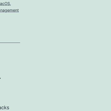
macOS
,
nagement
m
acks