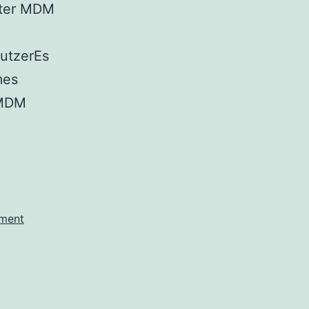
nter MDM
utzerEs
mes
 MDM
ment
iertes