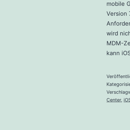
mobile 
Version 7
Anforde
wird nic
MDM-Zert
kann iOS
Veröffentl
Kategorisi
Verschlag
Center
,
iO