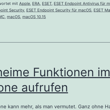
Endpoint
wortet mit
Apple
,
ERA
,
ESET
,
ESET Endpoint Antivirus für 
oint Security
,
ESET Endpoint Security für macOS
,
ESET Ma
für
MC
,
macOS
,
macOS 10.15
Mac
und
ECA,
ERA
6.x
und
eime Funktionen i
ESMC
7.0
one aufrufen
Management
Agents
unterstützen
one kann mehr, als man vermutet. Ganz ohne H