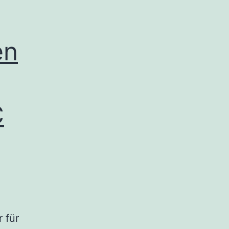
en
C
 für