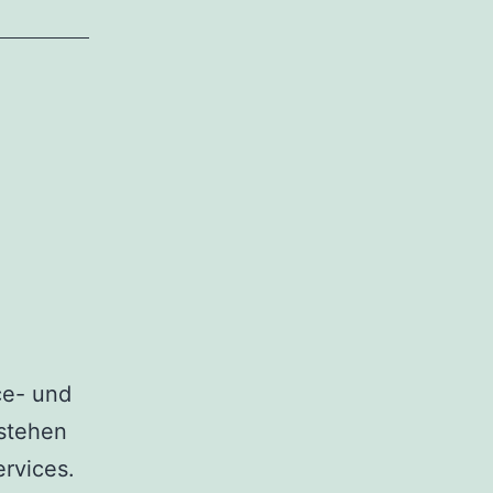
ce- und
stehen
ervices.