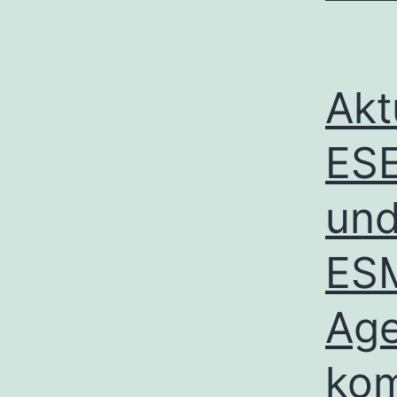
Akt
ESE
und
ES
Age
ko