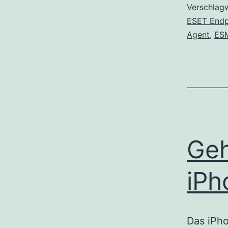
Verschlag
ESET Endp
Agent
,
ES
Geh
iPh
Das iPh