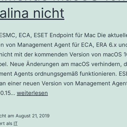
alina nicht
: ESMC, ECA, ESET Endpoint für Mac Die aktuell
en von Management Agent für ECA, ERA 6.x u
 nicht mit der kommenden Version von macOS 1
bel. Neue Änderungen am macOS verhindern, d
ent Agents ordnungsgemäß funktionieren. ES
 an einer neuen Version von Management Agent
Aktuelle
10.15…
weiterlesen
Versionen
von
icht am
August 21, 2019
ESET
ert als
IT