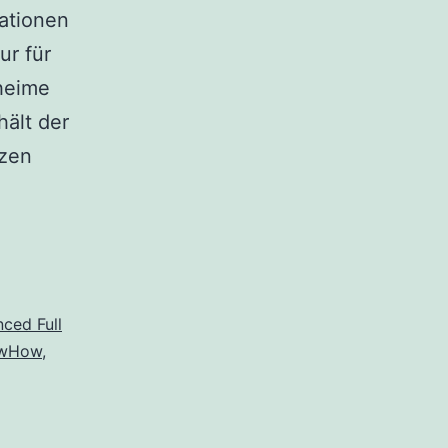
ationen
ur für
eheime
hält der
tzen
ced Full
wHow
,