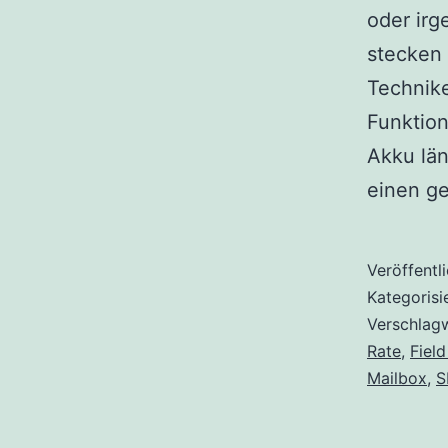
oder ir
stecken 
Technike
Funktion
Akku län
einen 
Veröffentl
Kategorisi
Verschlag
Rate
,
Fiel
Mailbox
,
S