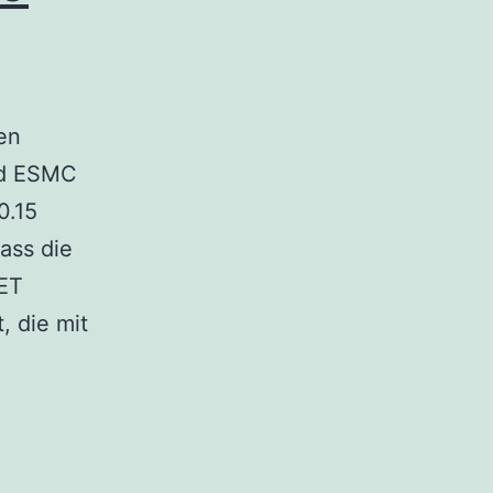
en
nd ESMC
0.15
ass die
ET
, die mit