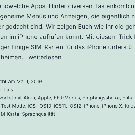
das
gendwelche Apps. Hinter diversen Tastenkombin
kommende
geheime Menüs und Anzeigen, die eigentlich n
macOS
r gedacht sind. Wir zeigen Euch wie Ihr die g
10.15
en im iPhone aufrufen könnt. Mit diesem Trick 
Catalina
ger Einige SIM-Karten für das iPhone unterstü
nicht
Geheime
geheimen…
weiterlesen
Funktionen
im
icht am
Mai 1, 2019
iPhone
ert als
IT
aufrufen
wortet mit
Akku
,
Apple
,
EFR-Modus
,
Empfangsstärke
,
Enhan
d Test Mode
,
iOS
,
iOS10
,
iOS11
,
iOS12
,
iPhone
,
iPhone X
,
Kno
IM-Karte
,
Sprachqualität