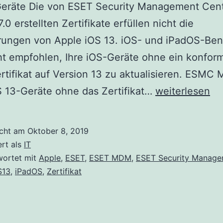
Geräte Die von ESET Security Management Ce
.0 erstellten Zertifikate erfüllen nicht die
rungen von Apple iOS 13. iOS- und iPadOS-Ben
ht empfohlen, Ihre iOS-Geräte ohne ein konfor
ifikat auf Version 13 zu aktualisieren. ESMC
iOS
 13-Geräte ohne das Zertifikat…
weiterlesen
13-
Geräte
icht am
Oktober 8, 2019
benötigen
ert als
IT
ein
wortet mit
Apple
,
ESET
,
ESET MDM
,
ESET Security Manage
S13
,
iPadOS
,
Zertifikat
benutzerdefin
Zertifikat,
um