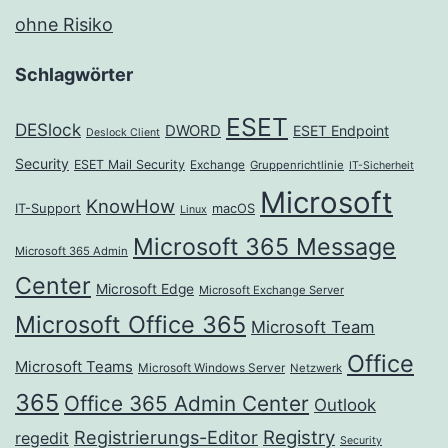
ohne Risiko
Schlagwörter
ESET
DESlock
DWORD
ESET Endpoint
Deslock Client
Security
ESET Mail Security
Exchange
Gruppenrichtlinie
IT-Sicherheit
Microsoft
KnowHow
IT-Support
macOS
Linux
Microsoft 365 Message
Microsoft 365 Admin
Center
Microsoft Edge
Microsoft Exchange Server
Microsoft Office 365
Microsoft Team
Office
Microsoft Teams
Microsoft Windows Server
Netzwerk
365
Office 365 Admin Center
Outlook
Registrierungs-Editor
Registry
regedit
Security