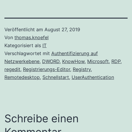
Veröffentlicht am
August 27, 2019
Von
thomas.knoefel
Kategorisiert als
IT
Verschlagwortet mit
Authentifizierung auf
Netzwerkebene
,
DWORD
,
KnowHow
,
Microsoft
,
RDP
,
regedit
,
Registrierungs-Editor
,
Registry
,
Remotedesktop
,
Schnellstart
,
UserAuthentication
Schreibe einen