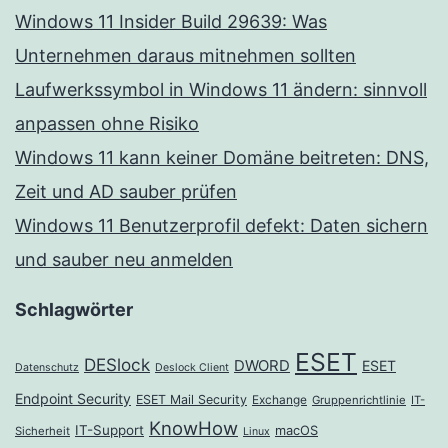
Windows 11 Insider Build 29639: Was
Unternehmen daraus mitnehmen sollten
Laufwerkssymbol in Windows 11 ändern: sinnvoll
anpassen ohne Risiko
Windows 11 kann keiner Domäne beitreten: DNS,
Zeit und AD sauber prüfen
Windows 11 Benutzerprofil defekt: Daten sichern
und sauber neu anmelden
Schlagwörter
ESET
DESlock
DWORD
ESET
Datenschutz
Deslock Client
Endpoint Security
ESET Mail Security
Exchange
Gruppenrichtlinie
IT-
KnowHow
IT-Support
macOS
Sicherheit
Linux