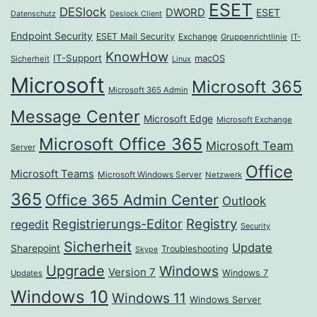
ESET
DESlock
DWORD
ESET
Datenschutz
Deslock Client
Endpoint Security
ESET Mail Security
Exchange
Gruppenrichtlinie
IT-
KnowHow
IT-Support
macOS
Sicherheit
Linux
Microsoft
Microsoft 365
Microsoft 365 Admin
Message Center
Microsoft Edge
Microsoft Exchange
Microsoft Office 365
Microsoft Team
Server
Office
Microsoft Teams
Microsoft Windows Server
Netzwerk
365
Office 365 Admin Center
Outlook
Registrierungs-Editor
Registry
regedit
Security
Sicherheit
Update
Sharepoint
Troubleshooting
Skype
Upgrade
Windows
Version 7
Windows 7
Updates
Windows 10
Windows 11
Windows Server