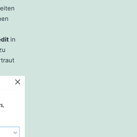
eiten
nen
edit
in
zu
traut