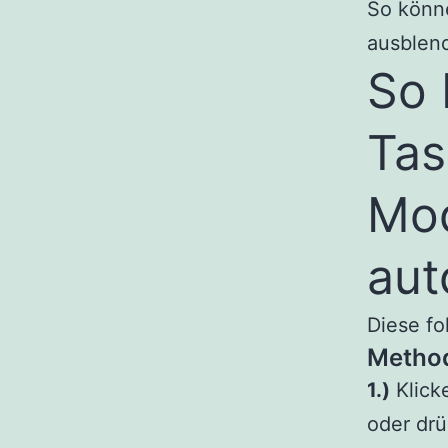
So könne
ausblen
So 
Tas
Mod
aut
Diese fo
Method
1.)
Klicke
oder dr