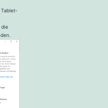
 Tablet-
 die
nden.