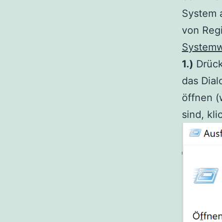
System a
von Regi
Systemw
1.)
Drück
das Dial
öffnen (
sind, kli