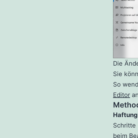
Die Änd
Sie könn
So wende
Editor
an
Method
Haftungs
Schritte
beim Bea