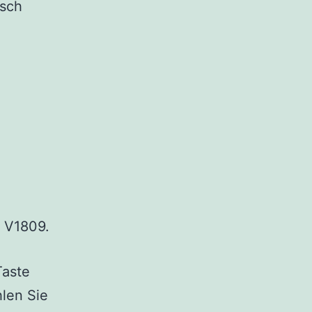
isch
0 V1809.
Taste
len Sie