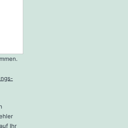
ommen.
ungs-
n
ehler
auf Ihr