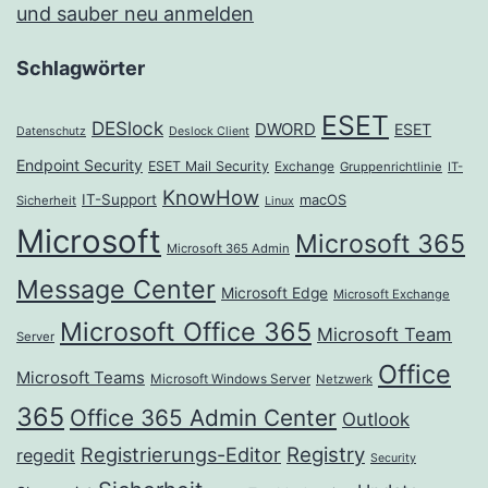
und sauber neu anmelden
Schlagwörter
ESET
DESlock
DWORD
ESET
Datenschutz
Deslock Client
Endpoint Security
ESET Mail Security
Exchange
Gruppenrichtlinie
IT-
KnowHow
IT-Support
macOS
Sicherheit
Linux
Microsoft
Microsoft 365
Microsoft 365 Admin
Message Center
Microsoft Edge
Microsoft Exchange
Microsoft Office 365
Microsoft Team
Server
Office
Microsoft Teams
Microsoft Windows Server
Netzwerk
365
Office 365 Admin Center
Outlook
Registrierungs-Editor
Registry
regedit
Security