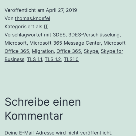
Veröffentlicht am
April 27, 2019
Von
thomas.knoefel
Kategorisiert als
IT
Verschlagwortet mit
3DES
,
3DES-Verschlüsselung
,
Microsoft
,
Microsoft 365 Message Center
,
Microsoft
Office 365
,
Migration
,
Office 365
,
Skype
,
Skype for
Business
,
TLS 1.1
,
TLS 1.2
,
TLS1.0
Schreibe einen
Kommentar
Deine E-Mail-Adresse wird nicht veröffentlicht.
Alternative: