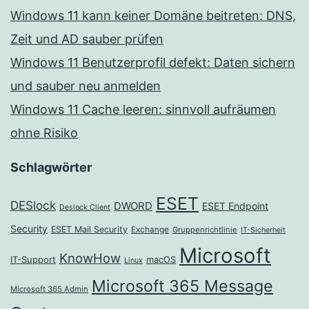
Windows 11 kann keiner Domäne beitreten: DNS,
Zeit und AD sauber prüfen
Windows 11 Benutzerprofil defekt: Daten sichern
und sauber neu anmelden
Windows 11 Cache leeren: sinnvoll aufräumen
ohne Risiko
Schlagwörter
ESET
DESlock
DWORD
ESET Endpoint
Deslock Client
Security
ESET Mail Security
Exchange
Gruppenrichtlinie
IT-Sicherheit
Microsoft
KnowHow
IT-Support
macOS
Linux
Microsoft 365 Message
Microsoft 365 Admin