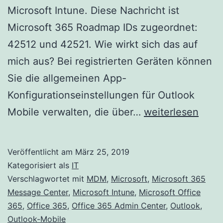
Microsoft Intune. Diese Nachricht ist
Microsoft 365 Roadmap IDs zugeordnet:
42512 und 42521. Wie wirkt sich das auf
mich aus? Bei registrierten Geräten können
Sie die allgemeinen App-
Konfigurationseinstellungen für Outlook
Neues
Mobile verwalten, die über…
weiterlesen
Feature:
Konfigurationsric
Veröffentlicht am
März 25, 2019
für
Kategorisiert als
IT
mobile
Verschlagwortet mit
MDM
,
Microsoft
,
Microsoft 365
Message Center
,
Microsoft Intune
,
Microsoft Office
Outlook-
365
,
Office 365
,
Office 365 Admin Center
,
Outlook
,
Apps
Outlook-Mobile