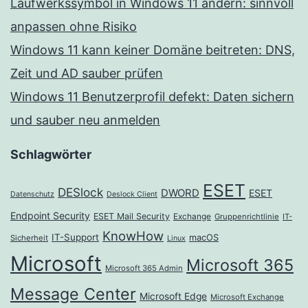
Laufwerkssymbol in Windows 11 ändern: sinnvoll
anpassen ohne Risiko
Windows 11 kann keiner Domäne beitreten: DNS,
Zeit und AD sauber prüfen
Windows 11 Benutzerprofil defekt: Daten sichern
und sauber neu anmelden
Schlagwörter
ESET
DESlock
DWORD
ESET
Datenschutz
Deslock Client
Endpoint Security
ESET Mail Security
Exchange
Gruppenrichtlinie
IT-
KnowHow
IT-Support
macOS
Sicherheit
Linux
Microsoft
Microsoft 365
Microsoft 365 Admin
Message Center
Microsoft Edge
Microsoft Exchange