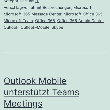
Kategorisiert als
IT
–
Verschlagwortet mit
Besprechungen
,
Microsoft
,
Microsoft 365 Message Center
,
Microsoft Office 365
,
aktualis
Microsoft Team
,
Office 365
,
Office 365 Admin Center
,
Rollout-
Outlook
,
Outlook-Mobile
,
Skype
Pläne
Outlook Mobile
unterstützt Teams
Meetings