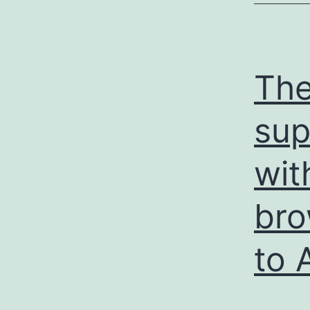
The
sup
wit
bro
to 