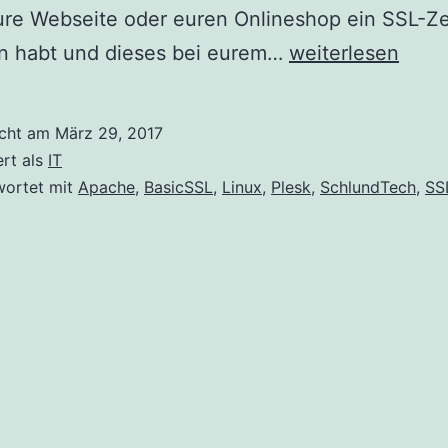
eure Webseite oder euren Onlineshop ein SSL-Ze
The
n habt und dieses bei eurem…
weiterlesen
server
does
icht am
März 29, 2017
not
ert als
IT
support
wortet mit
Apache
,
BasicSSL
,
Linux
,
Plesk
,
SchlundTech
,
SS
forward
secrecy
with
the
reference
browsers.
Grade