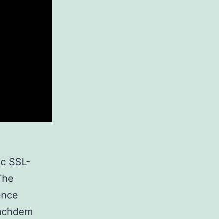
c SSL-
The
ence
Nachdem