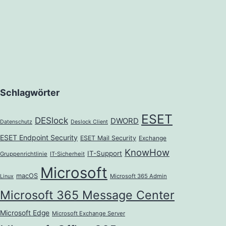
Schlagwörter
ESET
DESlock
DWORD
Datenschutz
Deslock Client
ESET Endpoint Security
ESET Mail Security
Exchange
KnowHow
IT-Support
Gruppenrichtlinie
IT-Sicherheit
Microsoft
macOS
Microsoft 365 Admin
Linux
Microsoft 365 Message Center
Microsoft Edge
Microsoft Exchange Server