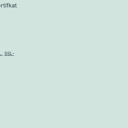
rtifkat
L
,
SSL-