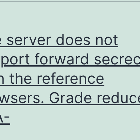
 server does not
port forward secre
h the reference
wsers. Grade reduc
A-