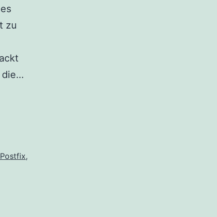
 es
t zu
m
ackt
QMAIL
r die…
Mail
Warteschlange
löschen
Postfix
,