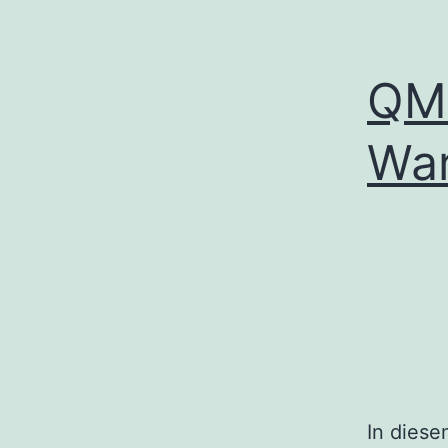
QMA
War
In diese