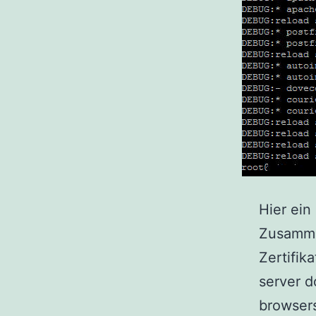
Hier ein
Zusamme
Zertifi
server d
browsers