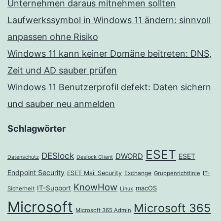
Unternehmen daraus mitnehmen sollten
Laufwerkssymbol in Windows 11 ändern: sinnvoll
anpassen ohne Risiko
Windows 11 kann keiner Domäne beitreten: DNS,
Zeit und AD sauber prüfen
Windows 11 Benutzerprofil defekt: Daten sichern
und sauber neu anmelden
Schlagwörter
ESET
DESlock
DWORD
ESET
Datenschutz
Deslock Client
Endpoint Security
ESET Mail Security
Exchange
Gruppenrichtlinie
IT-
KnowHow
IT-Support
macOS
Sicherheit
Linux
Microsoft
Microsoft 365
Microsoft 365 Admin