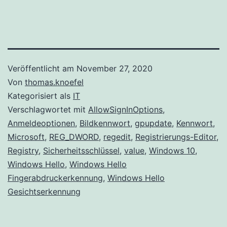
Veröffentlicht am
November 27, 2020
Von
thomas.knoefel
Kategorisiert als
IT
Verschlagwortet mit
AllowSignInOptions
,
Anmeldeoptionen
,
Bildkennwort
,
gpupdate
,
Kennwort
,
Microsoft
,
REG_DWORD
,
regedit
,
Registrierungs-Editor
,
Registry
,
Sicherheitsschlüssel
,
value
,
Windows 10
,
Windows Hello
,
Windows Hello
Fingerabdruckerkennung
,
Windows Hello
Gesichtserkennung