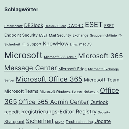
Schlagwörter
ESET
DESlock
DWORD
ESET
Datenschutz
Deslock Client
Endpoint Security
ESET Mail Security
Exchange
Gruppenrichtlinie
IT-
KnowHow
IT-Support
macOS
Sicherheit
Linux
Microsoft
Microsoft 365
Microsoft 365 Admin
Message Center
Microsoft Edge
Microsoft Exchange
Microsoft Office 365
Microsoft Team
Server
Office
Microsoft Teams
Microsoft Windows Server
Netzwerk
365
Office 365 Admin Center
Outlook
Registrierungs-Editor
Registry
regedit
Security
Sicherheit
Update
Sharepoint
Troubleshooting
Skype