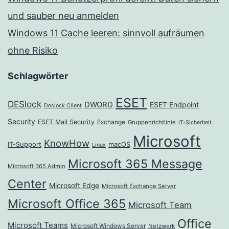
und sauber neu anmelden
Windows 11 Cache leeren: sinnvoll aufräumen
ohne Risiko
Schlagwörter
ESET
DESlock
DWORD
ESET Endpoint
Deslock Client
Security
ESET Mail Security
Exchange
Gruppenrichtlinie
IT-Sicherheit
Microsoft
KnowHow
IT-Support
macOS
Linux
Microsoft 365 Message
Microsoft 365 Admin
Center
Microsoft Edge
Microsoft Exchange Server
Microsoft Office 365
Microsoft Team
Office
Microsoft Teams
Microsoft Windows Server
Netzwerk