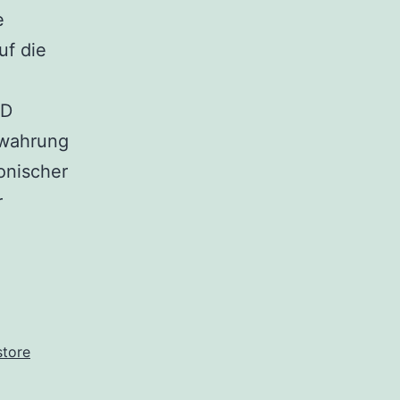
e
uf die
BD
ewahrung
onischer
r
store