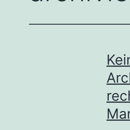
Kei
Arc
rec
Ma