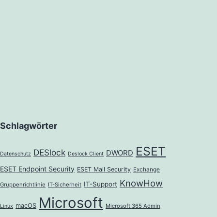
Schlagwörter
ESET
DESlock
DWORD
Datenschutz
Deslock Client
ESET Endpoint Security
ESET Mail Security
Exchange
KnowHow
IT-Support
Gruppenrichtlinie
IT-Sicherheit
Microsoft
macOS
Microsoft 365 Admin
Linux