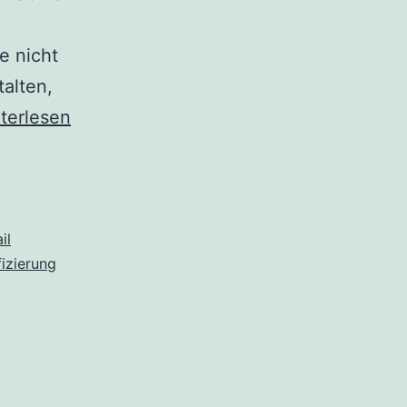
e nicht
talten,
lStore
terlesen
ver
zt
GVO-
ifiziert
il
fizierung