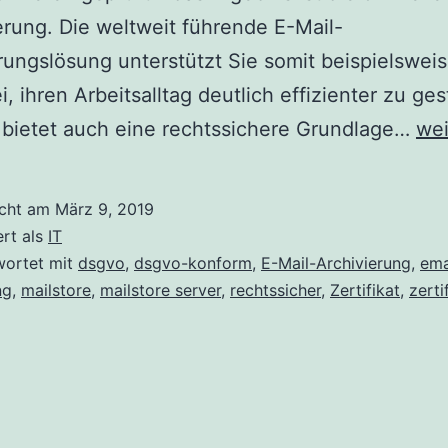
ierung. Die weltweit führende E-Mail-
rungslösung unterstützt Sie somit beispielsweis
i, ihren Arbeitsalltag deutlich effizienter zu ges
Mai
 bietet auch eine rechtssichere Grundlage…
wei
Ser
jet
icht am
März 9, 2019
DS
ert als
IT
zert
wortet mit
dsgvo
,
dsgvo-konform
,
E-Mail-Archivierung
,
ema
ng
,
mailstore
,
mailstore server
,
rechtssicher
,
Zertifikat
,
zerti