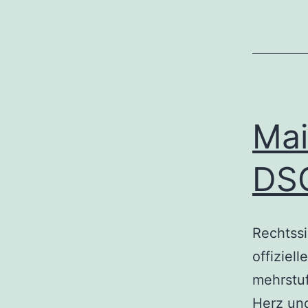
Mai
DSG
Rechtssi
offiziel
mehrstuf
Herz und