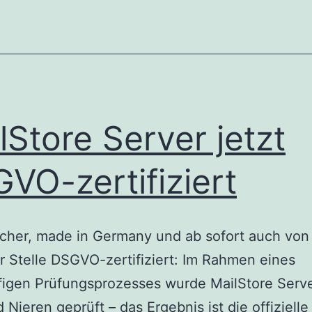
geht
rechtssicheres
E-
Mail-
Management
lStore Server jetzt
VO-zertifiziert
cher, made in Germany und ab sofort auch von
ler Stelle DSGVO-zertifiziert: Im Rahmen eines
igen Prüfungsprozesses wurde MailStore Serve
 Nieren geprüft – das Ergebnis ist die offiziel