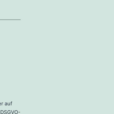
r auf
le DSGVO-