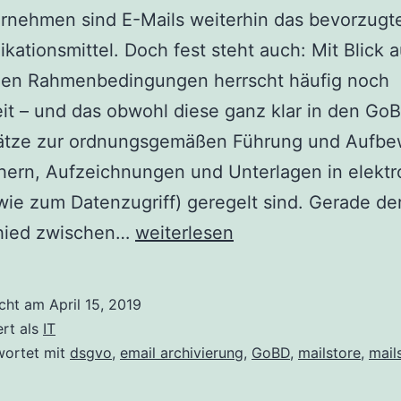
rnehmen sind E-Mails weiterhin das bevorzugt
ationsmittel. Doch fest steht auch: Mit Blick a
chen Rahmenbedingungen herrscht häufig noch
it – und das obwohl diese ganz klar in den Go
ätze zur ordnungsgemäßen Führung und Aufb
ern, Aufzeichnungen und Unterlagen in elektr
ie zum Datenzugriff) geregelt sind. Gerade de
Kein
hied zwischen…
weiterlesen
Backup
ohne
icht am
April 15, 2019
Archivierung
ert als
IT
–
wortet mit
dsgvo
,
email archivierung
,
GoBD
,
mailstore
,
mail
so