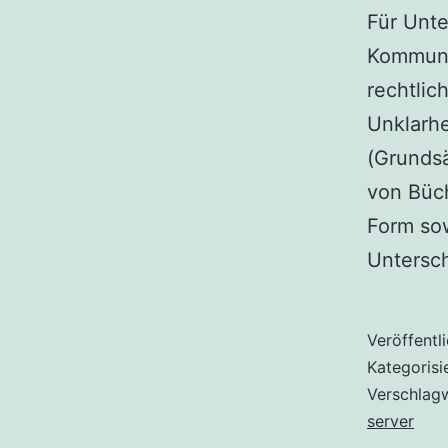
Für Unte
Kommunik
rechtli
Unklarhe
(Grunds
von Büch
Form sow
Untersc
Veröffentl
Kategorisi
Verschlag
server