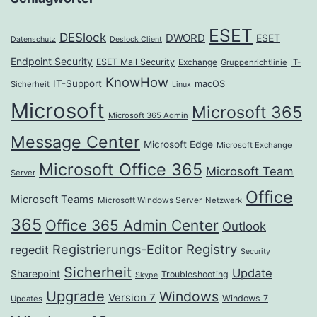
ESET
DESlock
DWORD
ESET
Datenschutz
Deslock Client
Endpoint Security
ESET Mail Security
Exchange
Gruppenrichtlinie
IT-
KnowHow
IT-Support
macOS
Sicherheit
Linux
Microsoft
Microsoft 365
Microsoft 365 Admin
Message Center
Microsoft Edge
Microsoft Exchange
Microsoft Office 365
Microsoft Team
Server
Office
Microsoft Teams
Microsoft Windows Server
Netzwerk
365
Office 365 Admin Center
Outlook
Registrierungs-Editor
Registry
regedit
Security
Sicherheit
Update
Sharepoint
Troubleshooting
Skype
Upgrade
Windows
Version 7
Windows 7
Updates