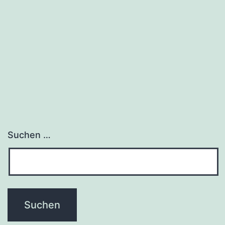
Anmeldung
Suchen …