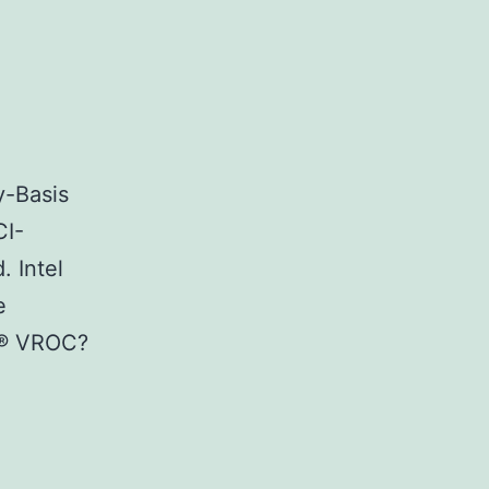
y-Basis
CI-
 Intel
e
el® VROC?