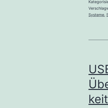
Kategorisi
Verschlag
Systeme
,
USB
Übe
kei