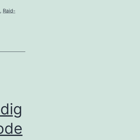
,
Raid-
dig
ode