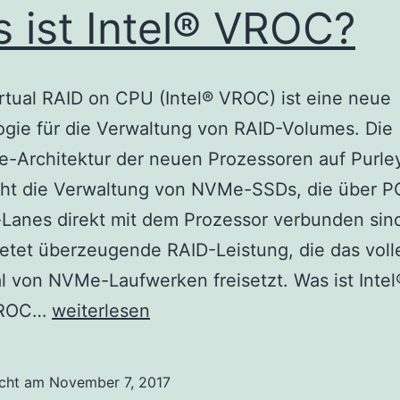
 ist Intel® VROC?
irtual RAID on CPU (Intel® VROC) ist eine neue
gie für die Verwaltung von RAID-Volumes. Die
-Architektur der neuen Prozessoren auf Purle
cht die Verwaltung von NVMe-SSDs, die über P
Lanes direkt mit dem Prozessor verbunden sind.
tet überzeugende RAID-Leistung, die das voll
l von NVMe-Laufwerken freisetzt. Was ist Int
Was
 VROC…
weiterlesen
ist
Intel®
icht am
November 7, 2017