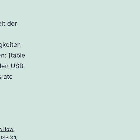
it der
gkeiten
n: [table
rden USB
srate
wHow
,
USB 3.1
,