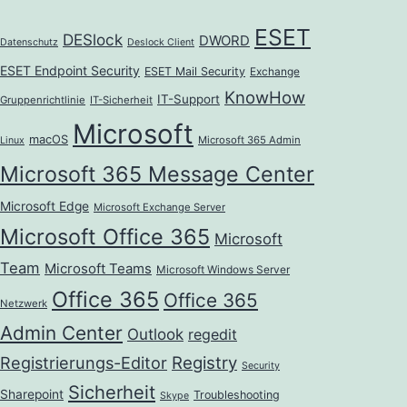
ESET
DESlock
DWORD
Datenschutz
Deslock Client
ESET Endpoint Security
ESET Mail Security
Exchange
KnowHow
IT-Support
Gruppenrichtlinie
IT-Sicherheit
Microsoft
macOS
Microsoft 365 Admin
Linux
Microsoft 365 Message Center
Microsoft Edge
Microsoft Exchange Server
Microsoft Office 365
Microsoft
Team
Microsoft Teams
Microsoft Windows Server
Office 365
Office 365
Netzwerk
Admin Center
Outlook
regedit
Registrierungs-Editor
Registry
Security
Sicherheit
Sharepoint
Troubleshooting
Skype