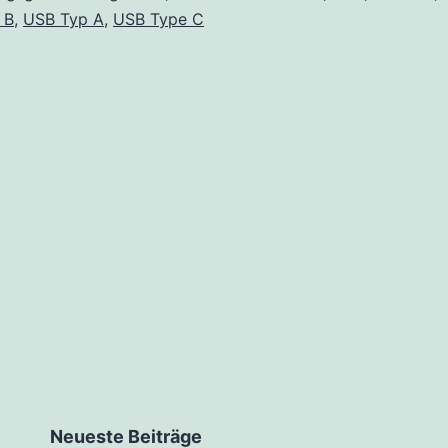
ode
 B
,
USB Typ A
,
USB Type C
Neueste Beiträge