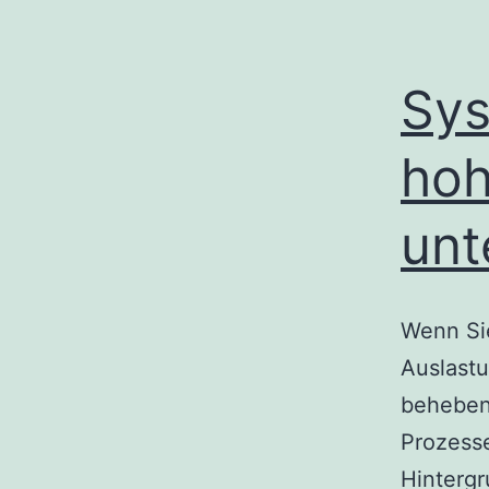
Sys
hoh
unt
Wenn Si
Auslastu
beheben
Prozesse
Hintergr