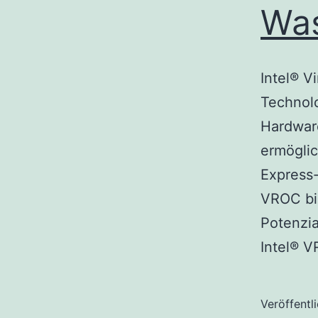
Was
Intel® V
Technolo
Hardware
ermögli
Express-
VROC bie
Potenzia
Intel®
Veröffentl