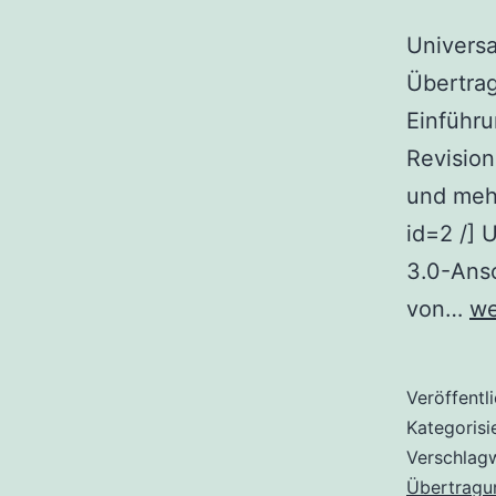
Universa
Übertra
Einführu
Revisio
und mehr
id=2 /] 
3.0-Ans
U
von…
we
An
Üb
Veröffentl
un
Kategorisi
Al
Verschlag
Übertragu