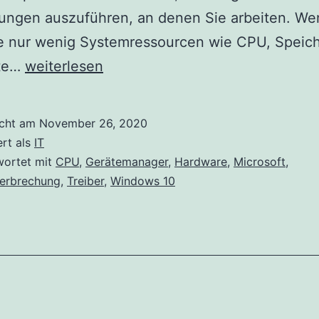
ngen auszuführen, an denen Sie arbeiten. We
e nur wenig Systemressourcen wie CPU, Speich
Systemunterbrechungen
tte…
weiterlesen
hohe
CPU-
icht am
November 26, 2020
Auslastung
ert als
IT
unter
wortet mit
CPU
,
Gerätemanager
,
Hardware
,
Microsoft
,
erbrechung
,
Treiber
,
Windows 10
Windows
10