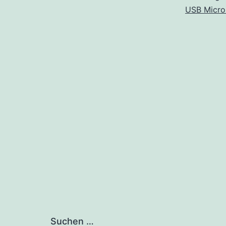
M
USB Micro
Suchen …