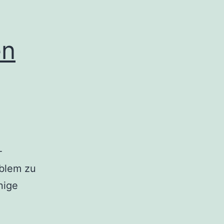
en
-
oblem zu
nige