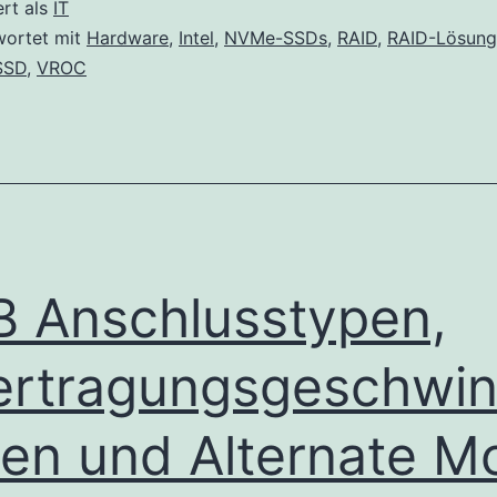
VROC?
ert als
IT
wortet mit
Hardware
,
Intel
,
NVMe-SSDs
,
RAID
,
RAID-Lösung
SSD
,
VROC
 Anschlusstypen,
rtragungsgeschwin
ten und Alternate M