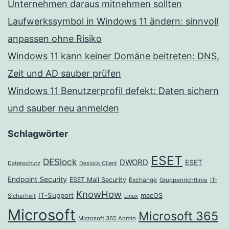
Unternehmen daraus mitnehmen sollten
Laufwerkssymbol in Windows 11 ändern: sinnvoll
anpassen ohne Risiko
Windows 11 kann keiner Domäne beitreten: DNS,
Zeit und AD sauber prüfen
Windows 11 Benutzerprofil defekt: Daten sichern
und sauber neu anmelden
Schlagwörter
ESET
DESlock
DWORD
ESET
Datenschutz
Deslock Client
Endpoint Security
ESET Mail Security
Exchange
Gruppenrichtlinie
IT-
KnowHow
IT-Support
macOS
Sicherheit
Linux
Microsoft
Microsoft 365
Microsoft 365 Admin