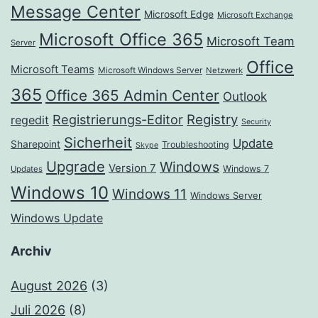
Message Center
Microsoft Edge
Microsoft Exchange
Microsoft Office 365
Microsoft Team
Server
Office
Microsoft Teams
Microsoft Windows Server
Netzwerk
365
Office 365 Admin Center
Outlook
Registrierungs-Editor
Registry
regedit
Security
Sicherheit
Update
Sharepoint
Troubleshooting
Skype
Upgrade
Windows
Version 7
Windows 7
Updates
Windows 10
Windows 11
Windows Server
Windows Update
Archiv
August 2026
(3)
Juli 2026
(8)