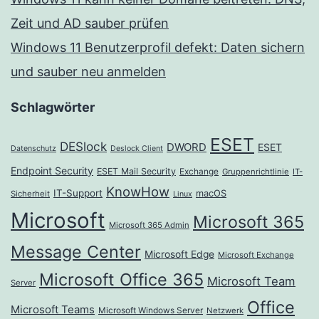
Zeit und AD sauber prüfen
Windows 11 Benutzerprofil defekt: Daten sichern
und sauber neu anmelden
Schlagwörter
ESET
DESlock
DWORD
ESET
Datenschutz
Deslock Client
Endpoint Security
ESET Mail Security
Exchange
Gruppenrichtlinie
IT-
KnowHow
IT-Support
macOS
Sicherheit
Linux
Microsoft
Microsoft 365
Microsoft 365 Admin
Message Center
Microsoft Edge
Microsoft Exchange
Microsoft Office 365
Microsoft Team
Server
Office
Microsoft Teams
Microsoft Windows Server
Netzwerk