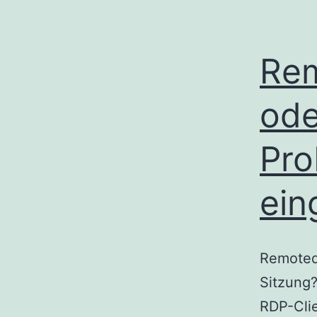
Rem
ode
Pro
ein
Remotede
Sitzung?
RDP-Cli