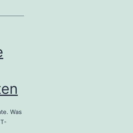
e
ten
ate. Was
IT-