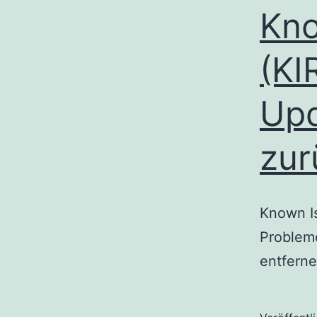
Kno
(KI
Upd
zur
Known I
Probleme
entferne