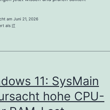
icht am
Juni 21, 2026
ert als
IT
dows 11: SysMain
ursacht hohe CPU-