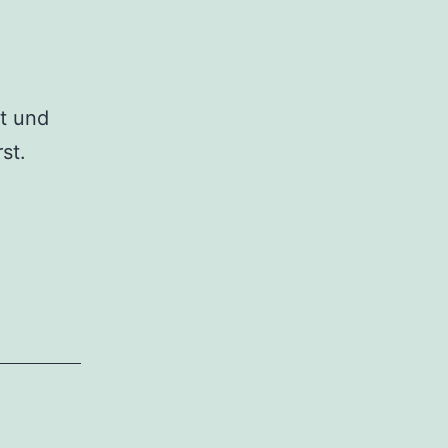
st und
st.