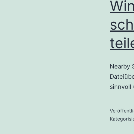
Win
sch
tei
Nearby S
Dateiübe
sinnvoll
Veröffentl
Kategorisi