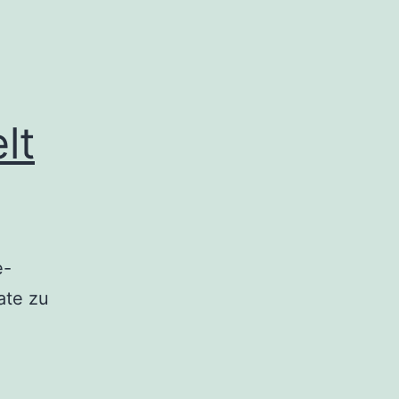
lt
e-
ate zu