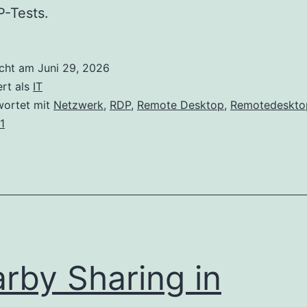
-Tests.
icht am
Juni 29, 2026
ert als
IT
wortet mit
Netzwerk
,
RDP
,
Remote Desktop
,
Remotedeskto
1
rby Sharing in