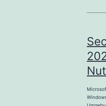
Sec
202
Nut
Microsof
Windows
Umgebung