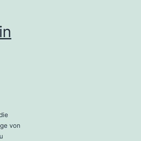
in
die
lge von
u