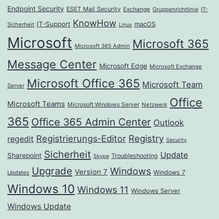
Endpoint Security
ESET Mail Security
Exchange
Gruppenrichtlinie
IT-
KnowHow
IT-Support
macOS
Sicherheit
Linux
Microsoft
Microsoft 365
Microsoft 365 Admin
Message Center
Microsoft Edge
Microsoft Exchange
Microsoft Office 365
Microsoft Team
Server
Office
Microsoft Teams
Microsoft Windows Server
Netzwerk
365
Office 365 Admin Center
Outlook
Registrierungs-Editor
Registry
regedit
Security
Sicherheit
Update
Sharepoint
Troubleshooting
Skype
Upgrade
Windows
Version 7
Windows 7
Updates
Windows 10
Windows 11
Windows Server
Windows Update