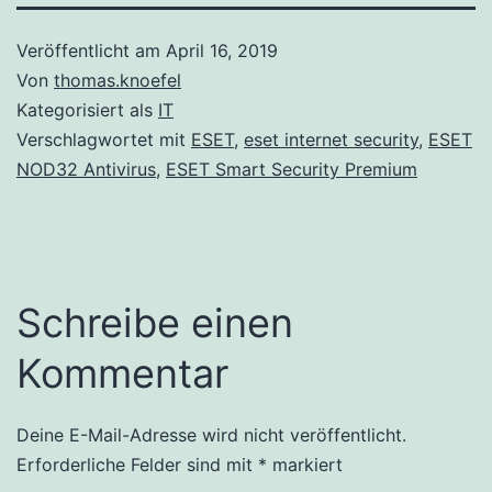
Veröffentlicht am
April 16, 2019
Von
thomas.knoefel
Kategorisiert als
IT
Verschlagwortet mit
ESET
,
eset internet security
,
ESET
NOD32 Antivirus
,
ESET Smart Security Premium
Schreibe einen
Kommentar
Deine E-Mail-Adresse wird nicht veröffentlicht.
Alternative:
Erforderliche Felder sind mit
*
markiert