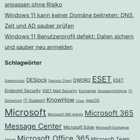
anpassen ohne Risiko
Windows 11 kann keiner Domäne beitreten: DNS,
Zeit und AD sauber prüfen
Windows 11 Benutzerprofil defekt: Daten sichern
und sauber neu anmelden
Schlagwörter
ESET
DESlock
DWORD
ESET
Datenschutz
Deslock Client
Endpoint Security
ESET Mail Security
Exchange
Gruppenrichtlinie
IT-
KnowHow
IT-Support
macOS
Sicherheit
Linux
Microsoft
Microsoft 365
Microsoft 365 Admin
Message Center
Microsoft Edge
Microsoft Exchange
Microsoft Office 365
Microsoft Team
Server