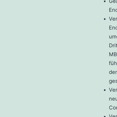
Ge
Enc
Ver
Enc
um
Dri
MBR
füh
de
ges
Ver
neu
Com
Ver