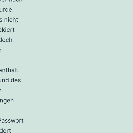
urde.
s nicht
ckiert
edoch
r
enthält
 und des
n
ungen
Passwort
dert