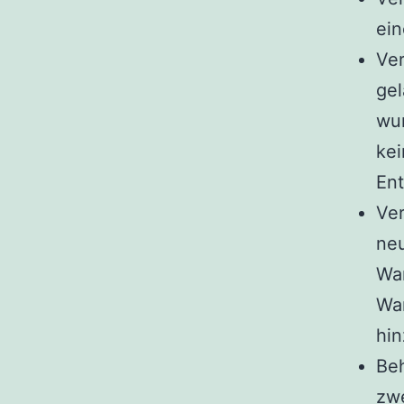
ei
Ver
gel
wur
kei
Ent
Ver
neu
War
Wa
hin
Beh
zwe