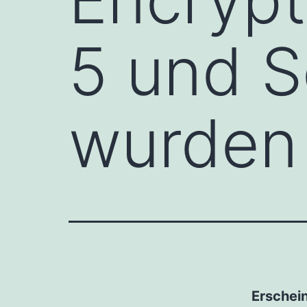
5 und S
wurden 
Erschei