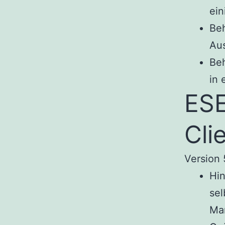
ein
Be
Aus
Be
in 
ESE
Cli
Version 
Hin
sel
Ma