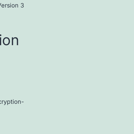
Version 3
ion
cryption-