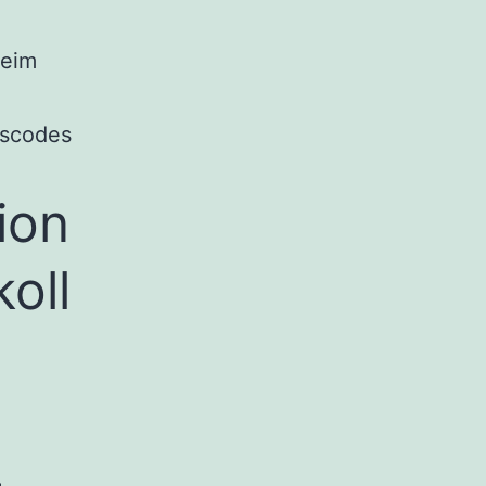
beim
gscodes
ion
oll