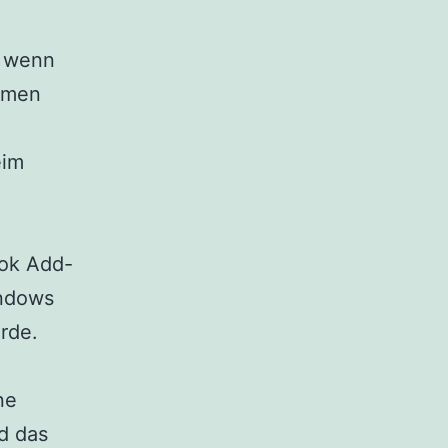
, wenn
Namen
eim
ook Add-
indows
urde.
ne
nd das