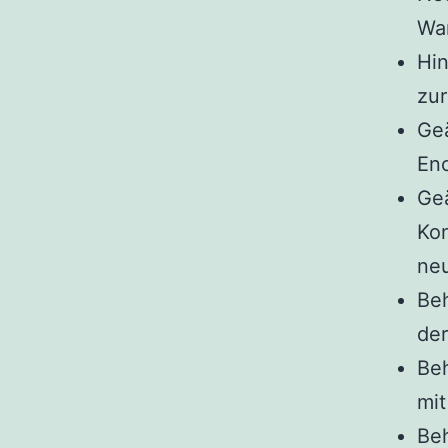
Wa
Hin
zur
Ge
Enc
Ge
Kon
neu
Be
de
Beh
mit
Beh