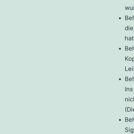
wu
Beh
die
hat
Beh
Kop
Lei
Beh
In
nic
(Di
Beh
Sig