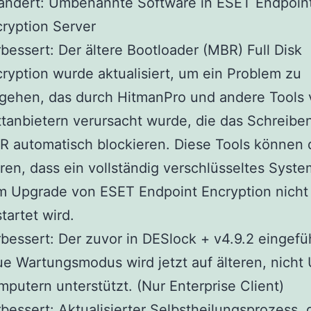
ändert: Umbenannte Software in ESET Endpoin
ryption Server
bessert: Der ältere Bootloader (MBR) Full Disk
ryption wurde aktualisiert, um ein Problem zu
gehen, das durch HitmanPro und andere Tools 
ttanbietern verursacht wurde, die das Schreibe
 automatisch blockieren. Diese Tools können
ren, dass ein vollständig verschlüsseltes Syst
m Upgrade von ESET Endpoint Encryption nicht
tartet wird.
bessert: Der zuvor in DESlock + v4.9.2 eingefü
e Wartungsmodus wird jetzt auf älteren, nicht 
putern unterstützt. (Nur Enterprise Client)
bessert: Aktualisierter Selbstheilungsprozess, 