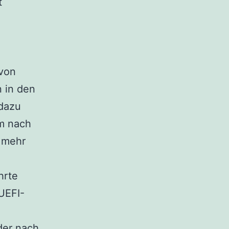
t
von
n in den
 dazu
em nach
 mehr
hrte
UEFI-
der nach