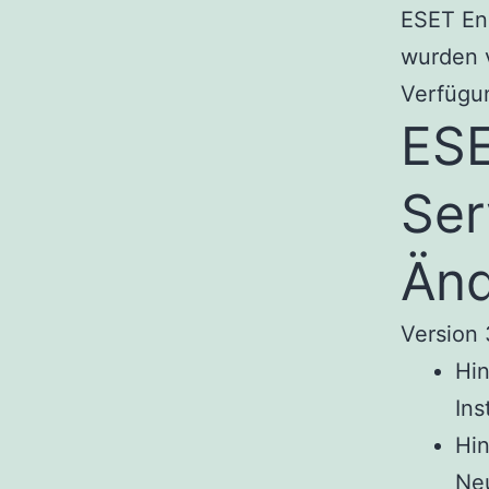
ESET End
wurden 
Verfügu
ESE
Ser
Änd
Version 
Hin
Ins
Hin
Neu