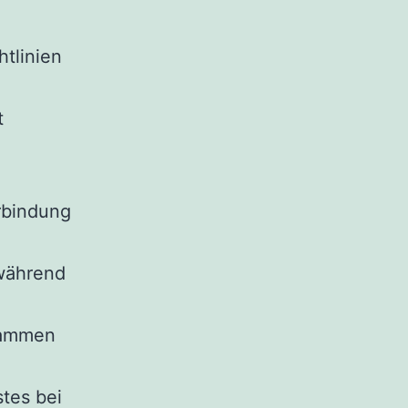
htlinien
t
erbindung
während
sammen
tes bei