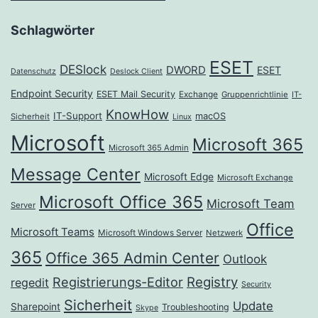
Schlagwörter
ESET
DESlock
DWORD
ESET
Datenschutz
Deslock Client
Endpoint Security
ESET Mail Security
Exchange
Gruppenrichtlinie
IT-
KnowHow
IT-Support
macOS
Sicherheit
Linux
Microsoft
Microsoft 365
Microsoft 365 Admin
Message Center
Microsoft Edge
Microsoft Exchange
Microsoft Office 365
Microsoft Team
Server
Office
Microsoft Teams
Microsoft Windows Server
Netzwerk
365
Office 365 Admin Center
Outlook
Registrierungs-Editor
Registry
regedit
Security
Sicherheit
Update
Sharepoint
Troubleshooting
Skype