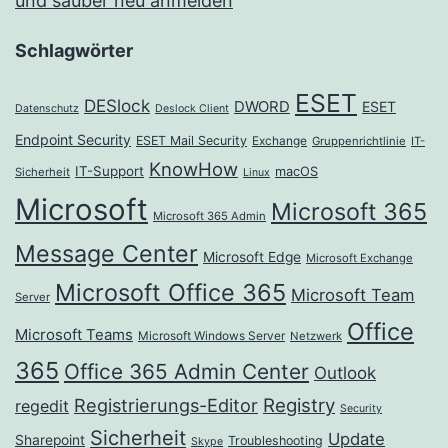
und sauber neu anmelden
Schlagwörter
ESET
DESlock
DWORD
ESET
Datenschutz
Deslock Client
Endpoint Security
ESET Mail Security
Exchange
Gruppenrichtlinie
IT-
KnowHow
IT-Support
macOS
Sicherheit
Linux
Microsoft
Microsoft 365
Microsoft 365 Admin
Message Center
Microsoft Edge
Microsoft Exchange
Microsoft Office 365
Microsoft Team
Server
Office
Microsoft Teams
Microsoft Windows Server
Netzwerk
365
Office 365 Admin Center
Outlook
Registrierungs-Editor
Registry
regedit
Security
Sicherheit
Update
Sharepoint
Troubleshooting
Skype